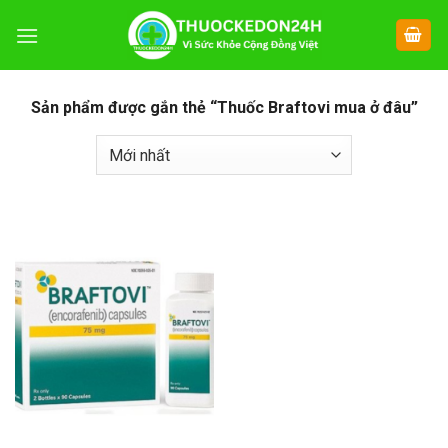
Chuyển
đến
nội
dung
Sản phẩm được gắn thẻ “Thuốc Braftovi mua ở đâu”