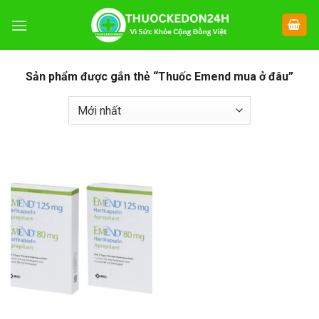
Chuyển
đến
nội
dung
Sản phẩm được gắn thẻ “Thuốc Emend mua ở đâu”