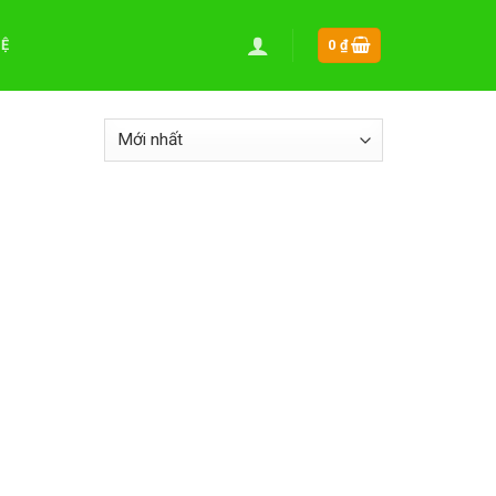
HỆ
0
₫