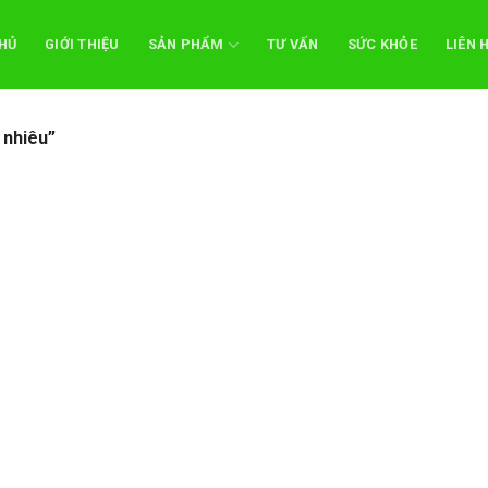
HỦ
GIỚI THIỆU
SẢN PHẨM
TƯ VẤN
SỨC KHỎE
LIÊN 
 nhiêu”