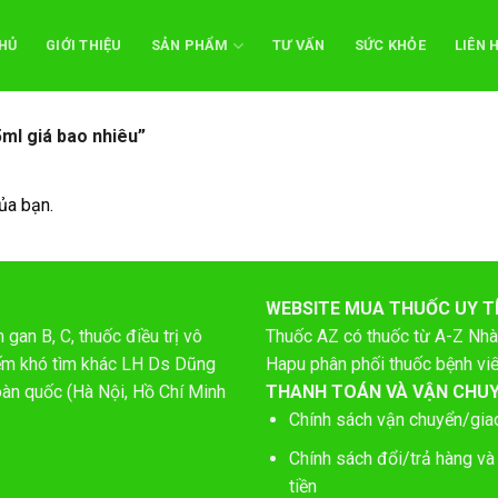
HỦ
GIỚI THIỆU
SẢN PHẨM
TƯ VẤN
SỨC KHỎE
LIÊN 
ml giá bao nhiêu”
ủa bạn.
WEBSITE MUA THUỐC UY T
gan B, C, thuốc điều trị vô
Thuốc AZ có thuốc từ A-Z
Nhà
hiếm khó tìm khác LH Ds Dũng
Hapu phân phối thuốc bệnh vi
oàn quốc (Hà Nội, Hồ Chí Minh
THANH TOÁN VÀ VẬN CHU
Chính sách vận chuyển/gia
Chính sách đổi/trả hàng và
tiền