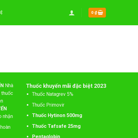
HỆ
0
₫
ÍN
Nhà
Thuốc khuyến mãi đặc biệt 2023
 thuốc
Thuốc Natagrev 5%
ên
Thuốc Primovir
YỂN
Thuốc Hytinon 500mg
o nhận
Thuốc Tafsafe 25mg
 hoàn
Pentaglobin