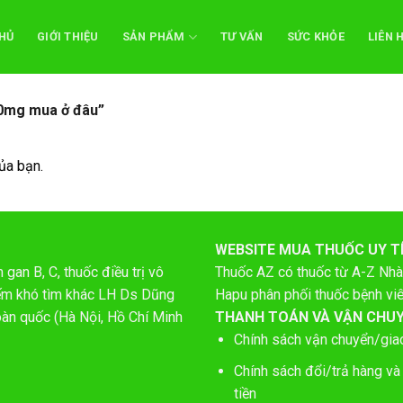
HỦ
GIỚI THIỆU
SẢN PHẨM
TƯ VẤN
SỨC KHỎE
LIÊN 
0mg mua ở đâu”
ủa bạn.
WEBSITE MUA THUỐC UY T
gan B, C, thuốc điều trị vô
Thuốc AZ có thuốc từ A-Z
Nhà
hiếm khó tìm khác LH Ds Dũng
Hapu phân phối thuốc bệnh vi
oàn quốc (Hà Nội, Hồ Chí Minh
THANH TOÁN VÀ VẬN CHU
Chính sách vận chuyển/gia
Chính sách đổi/trả hàng và
tiền