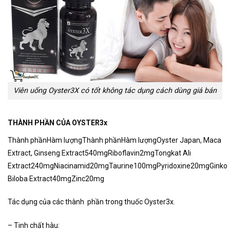
Viên uống Oyster3X có tốt không tác dụng cách dùng giá bán
THÀNH PHẦN CỦA OYSTER3x
Thành phần
Hàm lượng
Thành phần
Hàm lượng
Oyster Japan, Maca
Extract, Ginseng Extract
540mg
Riboflavin
2mg
Tongkat Ali
Extract
240mg
Niacinamid
20mg
Taurine
100mg
Pyridoxine
20mg
Ginko
Biloba Extract
40mg
Zinc
20mg
Tác dụng của các thành phần trong thuốc Oyster3x.
– Tinh chất hàu: