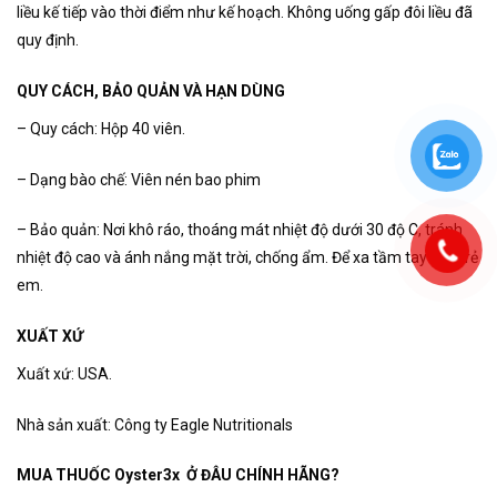
liều kế tiếp vào thời điểm như kế hoạch. Không uống gấp đôi liều đã
quy định.
QUY CÁCH, BẢO QUẢN VÀ HẠN DÙNG
– Quy cách: Hộp 40 viên.
– Dạng bào chế: Viên nén bao phim
– Bảo quản: Nơi khô ráo, thoáng mát nhiệt độ dưới 30 độ C, tránh
nhiệt độ cao và ánh nắng mặt trời, chống ẩm. Để xa tầm tay của trẻ
em.
XUẤT XỨ
Xuất xứ: USA.
Nhà sản xuất: Công ty Eagle Nutritionals
MUA THUỐC Oyster3x Ở ĐÂU CHÍNH HÃNG?