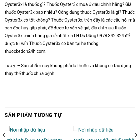
Oyster3x là thuốc gì? Thuốc Oyster3x mua ở đâu chính hãng? Giá
thuốc Oyster3x bao nhiêu? Công dụng thuốc Oyster3x là gì? Thuốc
Oyster3x có tốt không? Thuốc Oyster3x: trên đây là các câu hỏi mà
bạn đọc hay gặp phải, để được tư vấn về giá, địa chỉ mua thuốc
Oyster3x chính hãng giá rẻ nhất xin LH Ds Dũng 0978.342.324 để
được tư vấn.Thuốc Oyster3x có bán tại hệ thống
thuockedon24h.com.
Lưu ý: – Sản phẩm này không phải là thuốc và không có tác dụng
thay thế thuốc chữa bệnh.
SẢN PHẨM TƯƠNG TỰ
Tinh hàu biển OB có tốt không?
Thuốc Proviron điều trị yếu sinh lí