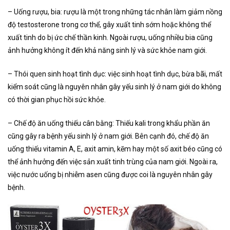
– Uống rượu, bia: rượu là một trong những tác nhân làm giảm nồng
độ testosterone trong cơ thể, gây xuất tinh sớm hoặc không thể
xuất tinh do bị ức chế thần kinh. Ngoài rượu, uống nhiều bia cũng
ảnh hưởng không ít đến khả năng sinh lý và sức khỏe nam giới.
– Thói quen sinh hoạt tình dục: việc sinh hoạt tình dục, bừa bãi, mất
kiểm soát cũng là nguyên nhân gây yếu sinh lý ở nam giới do không
có thời gian phục hồi sức khỏe.
– Chế độ ăn uống thiếu cân bằng: Thiếu kali trong khẩu phần ăn
cũng gây ra bệnh yếu sinh lý ở nam giới. Bên cạnh đó, chế độ ăn
uống thiếu vitamin A, E, axit amin, kẽm hay một số axit béo cũng có
thể ảnh hưởng đến việc sản xuất tinh trùng của nam giới. Ngoài ra,
việc nước uống bị nhiễm asen cũng được coi là nguyên nhân gây
bệnh.