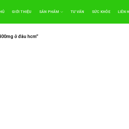
HỦ
GIỚI THIỆU
SẢN PHẨM
TƯ VẤN
SỨC KHỎE
LIÊN 
 400mg ở đâu hcm”