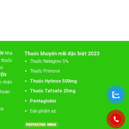
ÍN
Nhà
Thuốc khuyến mãi đặc biệt 2023
 thuốc
Thuốc Natagrev 5%
ên
Thuốc Primovir
YỂN
Thuốc Hytinon 500mg
o nhận
Thuốc Tafsafe 25mg
 hoàn
Pentaglobin
in
Sản phẩm az