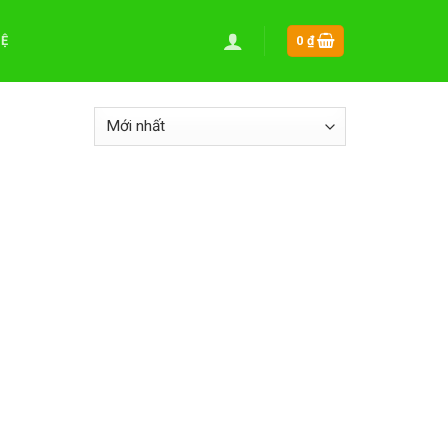
HỆ
0
₫