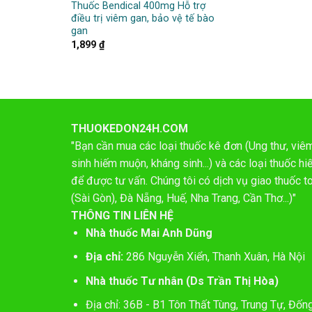
Thuốc Bendical 400mg Hỗ trợ
điều trị viêm gan, bảo vệ tế bào
gan
1,899
₫
THUOKEDON24H.COM
"Bạn cần mua các loại thuốc kê đơn (Ung thư, viêm 
sinh hiếm muộn, kháng sinh...) và các loại thuốc 
để được tư vấn. Chúng tôi có dịch vụ giao thuốc t
(Sài Gòn), Đà Nẵng, Huế, Nha Trang, Cần Thơ...)"
THÔNG TIN LIÊN HỆ
Nhà thuốc Mai Anh Dũng
Địa chỉ:
286 Nguyễn Xiển, Thanh Xuân, Hà Nội
Nhà thuốc Tư nhân (Ds Trần Thị Hòa)
Địa chỉ: 36B - B1 Tôn Thất Tùng, Trung Tự, Đốn