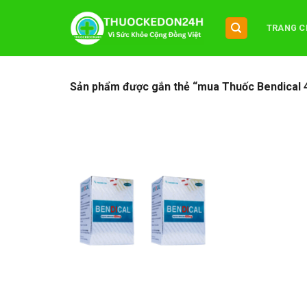
Chuyển
đến
TRANG C
nội
dung
Sản phẩm được gắn thẻ “mua Thuốc Bendical