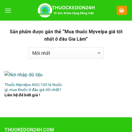
Chuyển
đến
nội
dung
Sản phẩm được gắn thẻ “Mua thuốc Myvelpa giá tốt
nhất ở đâu Gia Lâm”
Thuốc Myvelpa 400/100 là thuốc
gì, mua thuốc ở đâu giá tốt nhất?
Liên hệ để biết giá !
THUOKEDON24H.COM