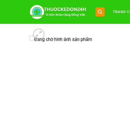
Chuyển
đến
TRANG C
nội
dung