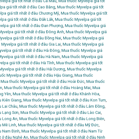
velpa giá tốt nhất ở đâu Cà Mau
,
Mua thuốc Myvelpa giá tốt
pa giá tốt nhất ở đâu Cao Bằng
,
Mua thuốc Myvelpa giá tốt
lpa giá tốt nhất ở đâu Chương Mỹ
,
Mua thuốc Myvelpa giá tốt
pa giá tốt nhất ở đâu Đắk Lắk
,
Mua thuốc Myvelpa giá tốt
elpa giá tốt nhất ở đâu Đan Phượng
,
Mua thuốc Myvelpa giá
yvelpa giá tốt nhất ở đâu Đông Anh
,
Mua thuốc Myvelpa giá
velpa giá tốt nhất ở đâu Đồng Nai
,
Mua thuốc Myvelpa giá
Myvelpa giá tốt nhất ở đâu Gia Lai
,
Mua thuốc Myvelpa giá
velpa giá tốt nhất ở đâu Hà Đông
,
Mua thuốc Myvelpa giá
yvelpa giá tốt nhất ở đâu Hà Nam
,
Mua thuốc Myvelpa giá
lpa giá tốt nhất ở đâu Hà Tĩnh
,
Mua thuốc Myvelpa giá tốt
yvelpa giá tốt nhất ở đâu Hải Dương
,
Mua thuốc Myvelpa
ốc Myvelpa giá tốt nhất ở đâu Hậu Giang
,
Mua thuốc
,
Mua thuốc Myvelpa giá tốt nhất ở đâu Hoài Đức
,
Mua thuốc
ếm
,
Mua thuốc Myvelpa giá tốt nhất ở đâu Hoàng Mai
,
Mua
ng Yên
,
Mua thuốc Myvelpa giá tốt nhất ở đâu Khánh Hòa
,
u Kiên Giang
,
Mua thuốc Myvelpa giá tốt nhất ở đâu Kon Tum
,
u Lai Châu
,
Mua thuốc Myvelpa giá tốt nhất ở đâu Lâm Đồng
,
âu Lạng Sơn
,
Mua thuốc Myvelpa giá tốt nhất ở đâu Lào Cai
,
âu Long An
,
Mua thuốc Myvelpa giá tốt nhất ở đâu Long Biên
,
u Mê Linh
,
Mua thuốc Myvelpa giá tốt nhất ở đâu Mỹ Đức
,
âu Nam Định
,
Mua thuốc Myvelpa giá tốt nhất ở đâu Nam Từ
ất ở đâu Nghệ An
,
Mua thuốc Myvelpa giá tốt nhất ở đâu Ninh