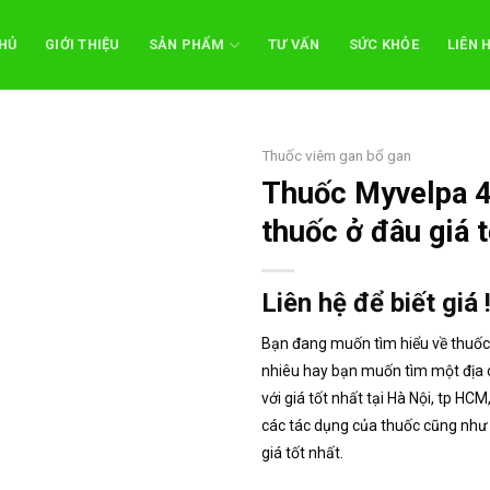
HỦ
GIỚI THIỆU
SẢN PHẨM
TƯ VẤN
SỨC KHỎE
LIÊN 
Thuốc viêm gan bổ gan
Thuốc Myvelpa 4
thuốc ở đâu giá t
Liên hệ để biết giá 
Bạn đang muốn tìm hiểu về thuốc
nhiêu hay bạn muốn tìm một địa c
với giá tốt nhất tại Hà Nội, tp H
các tác dụng của thuốc cũng như g
giá tốt nhất.