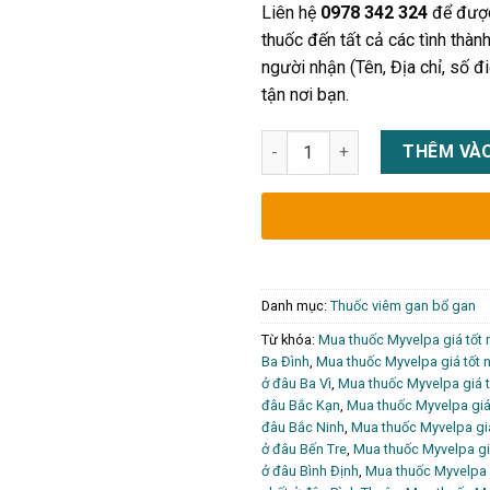
Liên hệ
0978 342 324
để được 
thuốc đến tất cả các tình thàn
người nhận (Tên, Địa chỉ, số đi
tận nơi bạn.
Thuốc Myvelpa 400/100 là thuố
THÊM VÀO
Danh mục:
Thuốc viêm gan bổ gan
Từ khóa:
Mua thuốc Myvelpa giá tốt 
Ba Đình
,
Mua thuốc Myvelpa giá tốt n
ở đâu Ba Vì
,
Mua thuốc Myvelpa giá t
đâu Bắc Kạn
,
Mua thuốc Myvelpa giá 
đâu Bắc Ninh
,
Mua thuốc Myvelpa giá
ở đâu Bến Tre
,
Mua thuốc Myvelpa gi
ở đâu Bình Định
,
Mua thuốc Myvelpa g