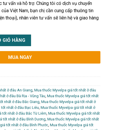
tư vấn và hỗ trợ. Chúng tôi có dịch vụ chuyển
h của Việt Nam, bạn chị cần cung cấp thuông tin
ện thoại), nhân viên tư vấn sẽ liên hệ và giao hàng
c gì, mua thuốc ở đâu giá tốt nhất? số lượng
 GIỎ HÀNG
MUA NGAY
nhất ở đâu An Giang
,
Mua thuốc Myvelpa giá tốt nhất ở đâu
hất ở đâu Bà Rịa - Vũng Tàu
,
Mua thuốc Myvelpa giá tốt nhất
ốt nhất ở đâu Bắc Giang
,
Mua thuốc Myvelpa giá tốt nhất ở
tốt nhất ở đâu Bạc Liêu
,
Mua thuốc Myvelpa giá tốt nhất ở
 tốt nhất ở đâu Bắc Từ Liêm
,
Mua thuốc Myvelpa giá tốt nhất
á tốt nhất ở đâu Bình Dương
,
Mua thuốc Myvelpa giá tốt nhất
iá tốt nhất ở đâu Bình Phước
,
Mua thuốc Myvelpa giá tốt