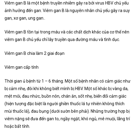
Viêm gan B là một bệnh truyền nhiễm gây ra bởi virus HBV chủ yếu
ảnh hưởng đến gan. Viêm gan B là nguyên nhân chủ yếu gây ra suy
gan, xơ gan, ung gan..
Viêm gan B tồn tại trong máu và các chất dịch khác của cơ thể nên
viêm gan B chủ yếu chỉ lây truyền qua đường máu và tình dục.
Viêm gan B chia làm 2 giai đoạn
Viêm gan cấp tính
Thời gian ủ bệnh từ 1 – 6 tháng. Một số bệnh nhân có cảm giác như
bị cảm nhẹ, đôi khi không biết mình bị HBV. Một số khác bị vàng da,
mệt mỏi, đau nhức, buồn nôn, chán ăn, sốt nhẹ, biến đổi cảm giác
(hiện tượng đặc biệt là người ghiền thuốc lá tự nhiên không thích
mùi thuốc lá), đau bụng (dưới sườn bên phải). Những trường hợp bị
viêm nặng sẽ đưa đến gan to, ngầy ngật, khó ngủ, mê muội, lãng trí
hoặc bất tỉnh.