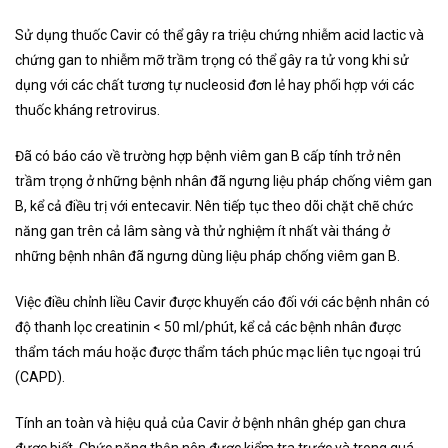
Sử dụng thuốc Cavir có thể gây ra triệu chứng nhiễm acid lactic và
chứng gan to nhiễm mỡ trầm trọng có thể gây ra tử vong khi sử
dụng với các chất tương tự nucleosid đơn lẻ hay phối hợp với các
thuốc kháng retrovirus.
Đã có báo cáo về trường hợp bệnh viêm gan B cấp tính trở nên
trầm trọng ở những bệnh nhân đã ngưng liệu pháp chống viêm gan
B, kể cả điều trị với entecavir. Nên tiếp tục theo dõi chặt chẽ chức
năng gan trên cả lâm sàng và thử nghiệm ít nhất vài tháng ở
những bệnh nhân đã ngưng dùng liệu pháp chống viêm gan B.
Việc điều chỉnh liều Cavir được khuyến cáo đối với các bệnh nhân có
độ thanh lọc creatinin < 50 ml/phút, kể cả các bệnh nhân được
thẩm tách máu hoặc được thẩm tách phúc mạc liên tục ngoại trú
(CAPD).
Tính an toàn và hiệu quả của Cavir ở bệnh nhân ghép gan chưa
được biết. Chức năng thận nên được kiểm tra trước và trong quá