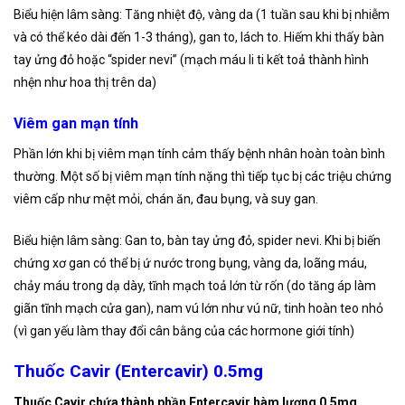
Biểu hiện lâm sàng: Tăng nhiệt độ, vàng da (1 tuần sau khi bị nhiễm
và có thể kéo dài đến 1-3 tháng), gan to, lách to. Hiếm khi thấy bàn
tay ửng đỏ hoặc “spider nevi” (mạch máu li ti kết toả thành hình
nhện như hoa thị trên da)
Viêm gan mạn tính
Phần lớn khi bị viêm mạn tính cảm thấy bệnh nhân hoàn toàn bình
thường. Một số bị viêm mạn tính nặng thì tiếp tục bị các triệu chứng
viêm cấp như mệt mỏi, chán ăn, đau bụng, và suy gan.
Biểu hiện lâm sàng: Gan to, bàn tay ửng đỏ, spider nevi. Khi bị biến
chứng xơ gan có thể bị ứ nước trong bụng, vàng da, loãng máu,
chảy máu trong dạ dày, tĩnh mạch toả lớn từ rốn (do tăng áp làm
giãn tĩnh mạch cửa gan), nam vú lớn như vú nữ, tinh hoàn teo nhỏ
(vì gan yếu làm thay đổi cân bằng của các hormone giới tính)
Thuốc Cavir (Entercavir) 0.5mg
Thuốc Cavir chứa thành phần Entercavir hàm lượng 0.5mg .