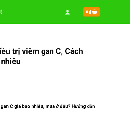
HỆ
0
₫
ều trị viêm gan C, Cách
 nhiêu
!
m gan C giá bao nhiêu, mua ở đâu? Hướng dẫn