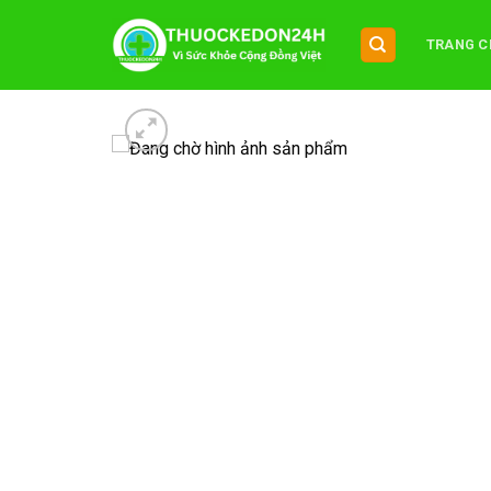
Chuyển
đến
TRANG C
nội
dung