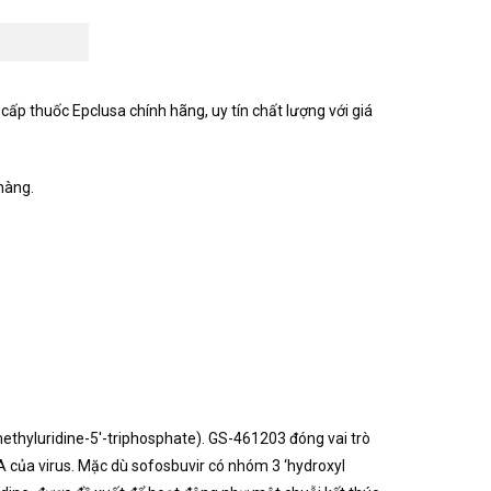
 cấp thuốc Epclusa chính hãng, uy tín chất lượng với giá
hàng.
ethyluridine-5′-triphosphate). GS-461203 đóng vai trò
 của virus. Mặc dù sofosbuvir có nhóm 3 ‘hydroxyl