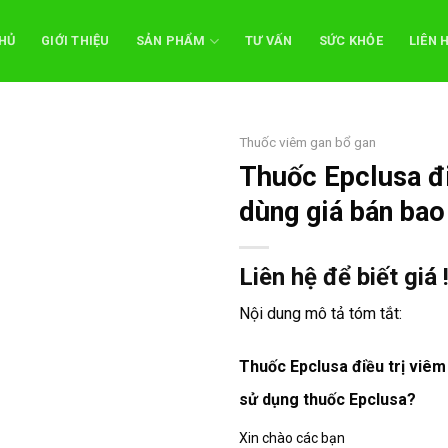
HỦ
GIỚI THIỆU
SẢN PHẨM
TƯ VẤN
SỨC KHỎE
LIÊN 
Thuốc viêm gan bổ gan
Thuốc Epclusa đi
dùng giá bán bao
Liên hệ để biết giá 
Nội dung mô tả tóm tắt:
Thuốc Epclusa điều trị viê
sử dụng thuốc Epclusa?
Xin chào các bạn