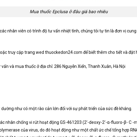
Mua thuốc Epclusa ở đâu giá bao nhiêu
 nhân viên có trình độ tư vấn nhiệt tình, chúng tôi tự tin là đơn vị cung
 hoặc truy cập trang wed thuockedon24.com để biết thêm cho tiết và đặt 
 vấn và mua thuốc ở địa chỉ: 286 Nguyễn Xiển, Thanh Xuân, Hà Nội
dường như có một rào cản lớn đối với sự phát triển của sức đề kháng.
ác nhân chống vi rút hoạt động GS-461203 (2′-deoxy-2′-α-fluoro-β- C -m
polymerase của virus, do đó hoạt động như một chất ức chế tổng hợp RNA