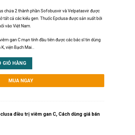
us chứa 2 thành phần Sofobusvir và Velpatasvir được
 ở tất cả các kiểu gen. Thuốc Epclusa được sản xuất bởi
ối vào Việt Nam.
 viêm gan C mạn tính đầu tiên được các bác sĩ tin dùng
n K, viện Bạch Mai…
an C, Cách dùng giá bán bao nhiêu số lượng
 GIỎ HÀNG
MUA NGAY
lusa điều trị viêm gan C, Cách dùng giá bán