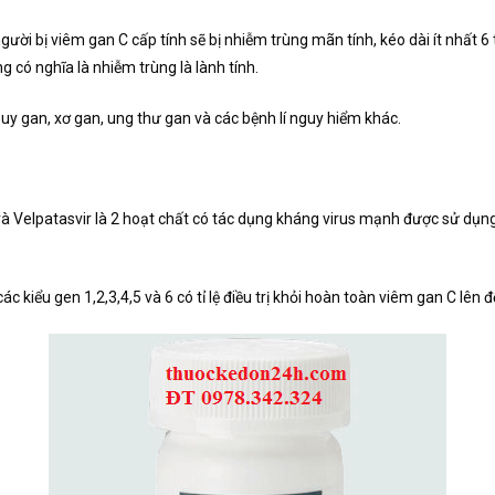
ời bị viêm gan C cấp tính sẽ bị nhiễm trùng mãn tính, kéo dài ít nhất 6 
 có nghĩa là nhiễm trùng là lành tính.
y gan, xơ gan, ung thư gan và các bệnh lí nguy hiểm khác.
Velpatasvir là 2 hoạt chất có tác dụng kháng virus mạnh được sử dụng tr
 kiểu gen 1,2,3,4,5 và 6 có tỉ lệ điều trị khỏi hoàn toàn viêm gan C lên đ