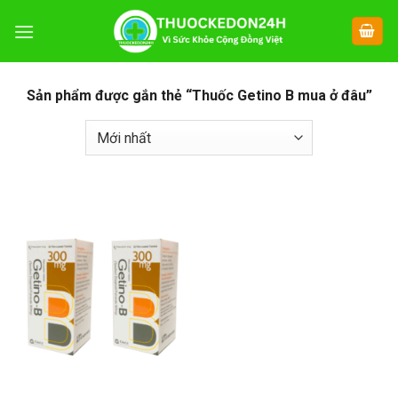
Chuyển
đến
nội
dung
Sản phẩm được gắn thẻ “Thuốc Getino B mua ở đâu”