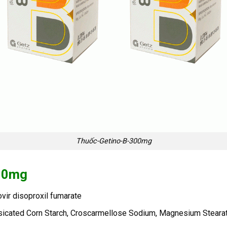
Thuốc-Getino-B-300mg
300mg
ovir disoproxil fumarate
sicated Corn Starch, Croscarmellose Sodium, Magnesium Stearate