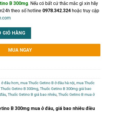
tino B 300mg
. Nếu có bất cứ thắc mắc gì xin hãy
on24h theo số hotline
0978.342.324
hoặc truy cập
h.com
u, giá bao nhiêu điều trị viêm gan B số lượng
 GIỎ HÀNG
MUA NGAY
 ở đâu hcm
,
mua Thuốc Getino B ở đâu hà nội
,
mua Thuốc
,
Thuốc Getino B 300mg
,
Thuốc Getino B 300mg giá bao
 đâu
,
Thuốc Getino B giá bao nhiêu
,
Thuốc Getino B mua ở
tino B 300mg mua ở đâu, giá bao nhiêu điều