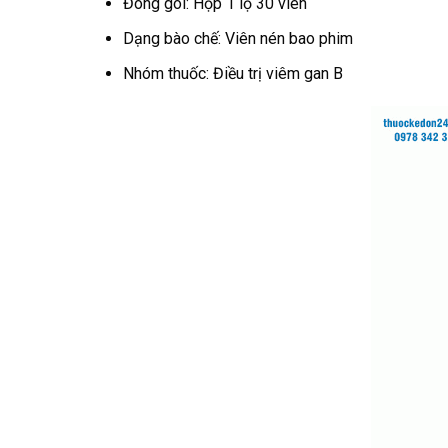
Đóng gói: Hộp 1 lọ 30 viên
Dạng bào chế: Viên nén bao phim
Nhóm thuốc: Điều trị viêm gan B