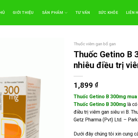
HỦ
GIỚI THIỆU
SẢN PHẨM
TƯ VẤN
SỨC KHỎE
LIÊN 
Thuốc viêm gan bổ gan
Thuốc Getino B 
nhiêu điều trị vi
1,899
₫
Thuốc Getino B 300mg mua 
Thuốc Getino B 300mg
là có
điều trị viêm gan siêu vi B. T
Getz Pharma (Pvt) Ltd. – Park
Dưới đây chúng tôi xin cung c