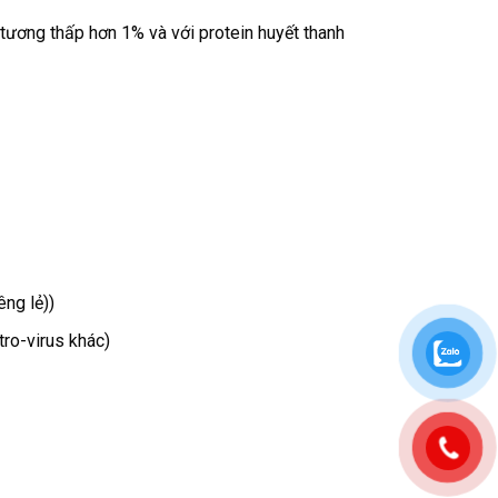
 tương thấp hơn 1% và với protein huyết thanh
êng lẻ))
tro-virus khác)