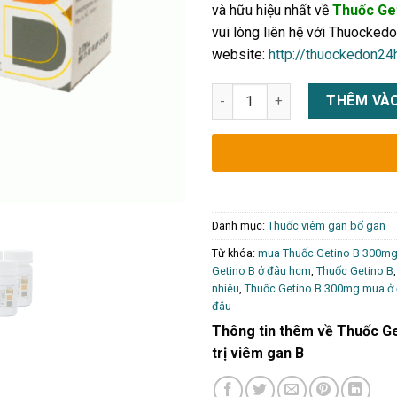
và hữu hiệu nhất về
Thuốc Ge
vui lòng liên hệ với Thuocked
website:
http://thuockedon24
Thuốc Getino B 300mg mua ở đâ
THÊM VÀO
Danh mục:
Thuốc viêm gan bổ gan
Từ khóa:
mua Thuốc Getino B 300mg
Getino B ở đâu hcm
,
Thuốc Getino B
nhiêu
,
Thuốc Getino B 300mg mua ở
đâu
Thông tin thêm về Thuốc Ge
trị viêm gan B