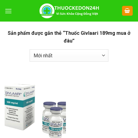
Chuyển
đến
nội
dung
Sản phẩm được gắn thẻ “Thuốc Givlaari 189mg mua ở
đâu”