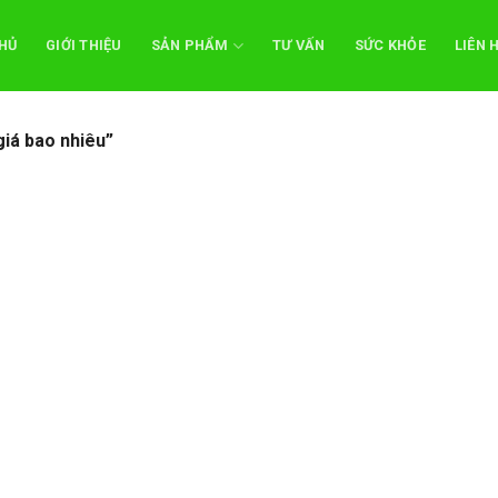
HỦ
GIỚI THIỆU
SẢN PHẨM
TƯ VẤN
SỨC KHỎE
LIÊN 
iá bao nhiêu”