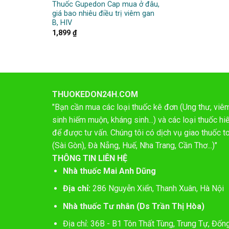
Thuốc Gupedon Cap mua ở đâu,
giá bao nhiêu điều trị viêm gan
B, HIV
1,899
₫
THUOKEDON24H.COM
"Bạn cần mua các loại thuốc kê đơn (Ung thư, viêm 
sinh hiếm muộn, kháng sinh...) và các loại thuốc 
để được tư vấn. Chúng tôi có dịch vụ giao thuốc t
(Sài Gòn), Đà Nẵng, Huế, Nha Trang, Cần Thơ...)"
THÔNG TIN LIÊN HỆ
Nhà thuốc Mai Anh Dũng
Địa chỉ:
286 Nguyễn Xiển, Thanh Xuân, Hà Nội
Nhà thuốc Tư nhân (Ds Trần Thị Hòa)
Địa chỉ: 36B - B1 Tôn Thất Tùng, Trung Tự, Đốn