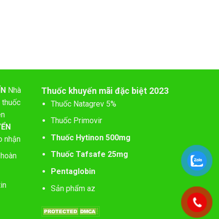
ÍN
Nhà
Thuốc khuyến mãi đặc biệt 2023
 thuốc
Thuốc Natagrev 5%
ên
Thuốc Primovir
YỂN
Thuốc Hytinon 500mg
o nhận
Thuốc Tafsafe 25mg
 hoàn
Pentaglobin
in
Sản phẩm az