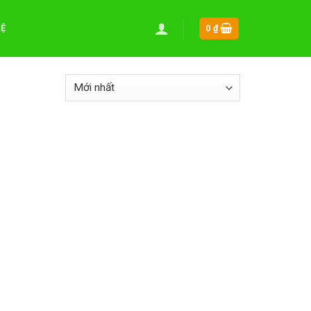
HỆ
0
₫