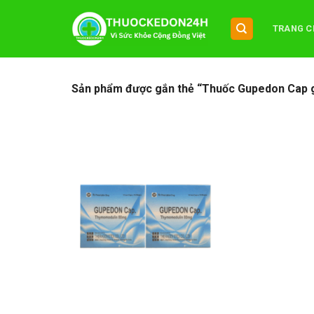
Chuyển
đến
TRANG C
nội
dung
Sản phẩm được gắn thẻ “Thuốc Gupedon Cap g