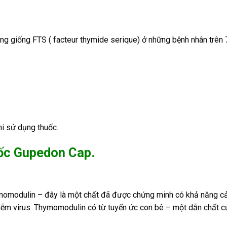
g giống FTS ( facteur thymide serique) ở những bệnh nhân trên 
hi sử dụng thuốc.
uốc Gupedon Cap.
omodulin – đây là một chất đã được chứng minh có khả năng cải 
iễm virus. Thymomodulin có từ tuyến ức con bê – một dẫn chất củ