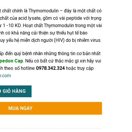
chất chính là Thymomodulin – đây là một chất có
chất của acid lysate, gồm có vài peptide với trọng
từ 1 -10 KD. Hoạt chất Thymomodulin trong một vài
 có khả năng cải thiện sự thiếu hụt tế bào
y yếu hệ miễn dịch người (HIV) do bị nhiễm virus.
ấp đến quý bệnh nhân những thông tin cơ bản nhất
pedon Cap
. Nếu có bất cứ thắc mắc gì xin hãy vui
h theo số hotline
0978.342.324
hoặc truy cập
h.com
giá bao nhiêu điều trị viêm gan B, HIV số lượng
 GIỎ HÀNG
MUA NGAY