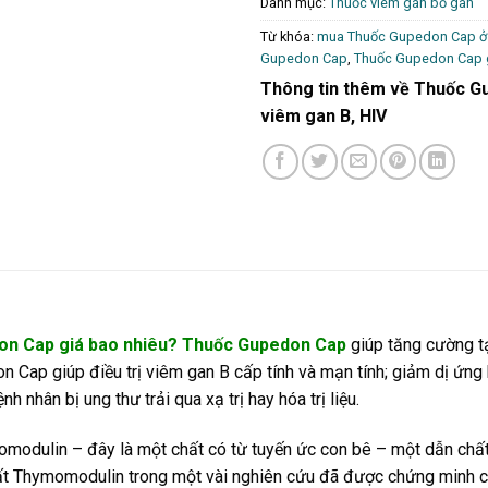
Danh mục:
Thuốc viêm gan bổ gan
Từ khóa:
mua Thuốc Gupedon Cap ở 
Gupedon Cap
,
Thuốc Gupedon Cap g
Thông tin thêm về Thuốc Gu
viêm gan B, HIV
n Cap giá bao nhiêu? Thuốc Gupedon Cap
giúp tăng cường tạ
 Cap giúp điều trị viêm gan B cấp tính và mạn tính; giảm dị ứn
nhân bị ung thư trải qua xạ trị hay hóa trị liệu.
odulin – đây là một chất có từ tuyến ức con bê – một dẫn chất 
hất Thymomodulin trong một vài nghiên cứu đã được chứng minh có