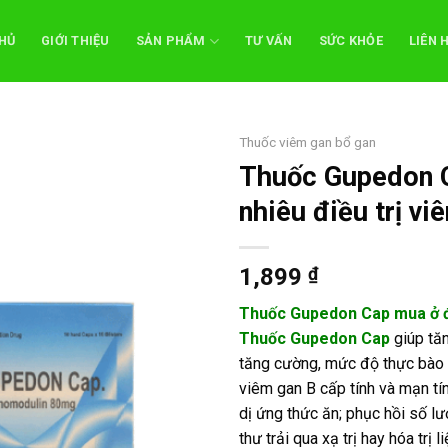
HỦ
GIỚI THIỆU
SẢN PHẨM
TƯ VẤN
SỨC KHỎE
LIÊN 
Thuốc viêm gan bổ gan
Thuốc Gupedon C
nhiêu điều trị vi
1,899
₫
Thuốc Gupedon Cap mua ở đ
Thuốc Gupedon Cap
giúp tăn
tăng cường, mức độ thực bào 
viêm gan B cấp tính và mạn t
dị ứng thức ăn; phục hồi số l
thư trải qua xạ trị hay hóa trị li