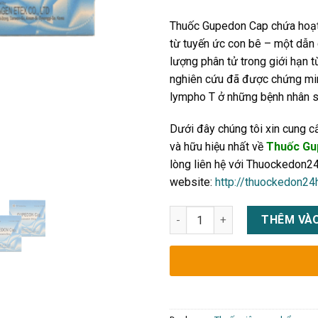
Thuốc Gupedon Cap chứa hoạt 
từ tuyến ức con bê – một dẫn 
lượng phân tử trong giới hạn 
nghiên cứu đã được chứng minh
lympho T ở những bệnh nhân su
Dưới đây chúng tôi xin cung c
và hữu hiệu nhất về
Thuốc Gu
lòng liên hệ với Thuockedon24
website:
http://thuockedon24
Thuốc Gupedon Cap mua ở đâu, 
THÊM VÀO