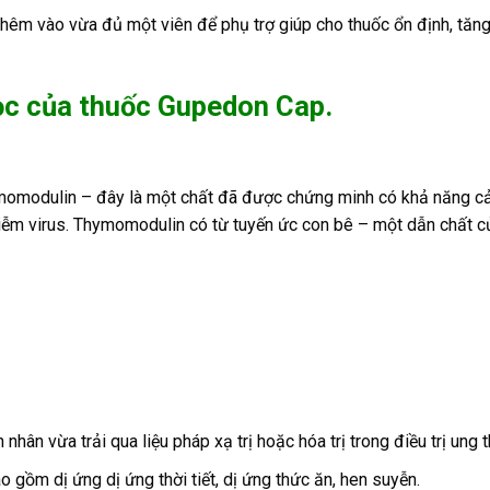
thêm vào vừa đủ một viên để phụ trợ giúp cho thuốc ổn định, tăn
ọc của thuốc Gupedon Cap.
omodulin – đây là một chất đã được chứng minh có khả năng cải 
iễm virus. Thymomodulin có từ tuyến ức con bê – một dẫn chất củ
hân vừa trải qua liệu pháp xạ trị hoặc hóa trị trong điều trị ung 
 gồm dị ứng dị ứng thời tiết, dị ứng thức ăn, hen suyễn.