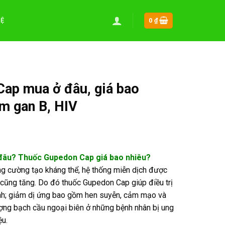
HỆ
0
₫
ap mua ở đâu, giá bao
êm gan B, HIV
âu? Thuốc Gupedon Cap giá bao nhiêu?
g cường tạo kháng thể, hệ thống miễn dịch được
cũng tăng. Do đó thuốc Gupedon Cap giúp điều trị
ính; giảm dị ứng bao gồm hen suyễn, cảm mạo và
ượng bạch cầu ngoại biên ở những bệnh nhân bị ung
ệu.