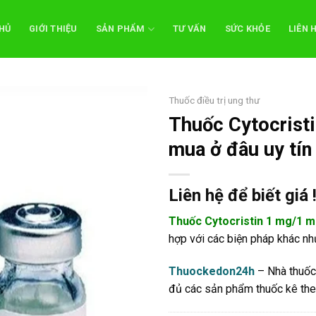
HỦ
GIỚI THIỆU
SẢN PHẨM
TƯ VẤN
SỨC KHỎE
LIÊN 
Thuốc điều trị ung thư
Thuốc Cytocristi
mua ở đâu uy tín
Liên hệ để biết giá 
Thuốc Cytocristin 1 mg/1 ml
hợp với các biện pháp khác như
Thuockedon24h
– Nhà thuốc 
đủ các sản phẩm thuốc kê the