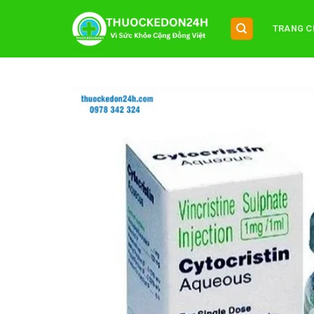
Chuyển
đến
TRANG C
nội
dung