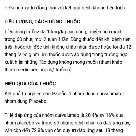
+ Đã hóa xạ trị đồng thời với kết quả bệnh không tiến triển.
LIỀU LƯỢNG, CÁCH DÙNG THUỐC
Liều dùng Imfinzi là 10mg/kg cân nặng, truyền tĩnh mạch
trong 60 phút, mỗi 2 tuần 1 lần. Dùng thuốc đến khi bệnh tiến
triển hoặc khi độc tính không chấp nhận được hoặc tối đa 12
tháng. Việc giảm liều thuốc được áp dụng trong trường hợp
xuất hiện những Tác dụng không mong muốn (tham khảo
thêm medicines.org.uk/ Imfinzi)
HIỆU QUẢ CỦA THUỐC
Kết quả từ nghiên cứu Pacific: 1 nhóm dùng durvalumab 1
nhóm dùng Placebo
Tỉ lệ đáp ứng của nhóm durvalumab là 28,4% sv 16% của
nhóm placebo và trong số những bệnh nhân có đáp ứng này,
vẫn còn đến 72,8% vẫn còn duy trì đáp ứng sau 18 tháng.