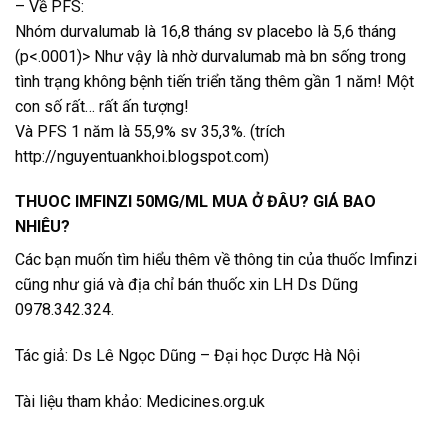
– Về PFS:
Nhóm durvalumab là 16,8 tháng sv placebo là 5,6 tháng
(p<.0001)> Như vậy là nhờ durvalumab mà bn sống trong
tình trạng không bệnh tiến triển tăng thêm gần 1 năm! Một
con số rất… rất ấn tượng!
Và PFS 1 năm là 55,9% sv 35,3%. (trích
http://nguyentuankhoi.blogspot.com)
THUOC IMFINZI 50MG/ML MUA Ở ĐÂU? GIÁ BAO
NHIÊU?
Các bạn muốn tìm hiểu thêm về thông tin của thuốc Imfinzi
cũng như giá và địa chỉ bán thuốc xin LH Ds Dũng
0978.342.324.
Tác giả: Ds Lê Ngọc Dũng – Đại học Dược Hà Nội
Tài liệu tham khảo: Medicines.org.uk