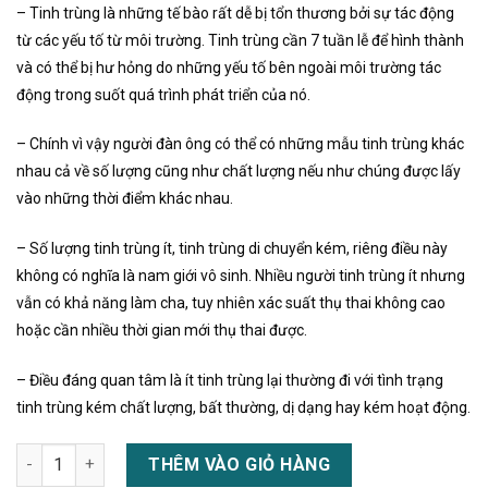
– Tinh trùng là những tế bào rất dễ bị tổn thương bởi sự tác động
từ các yếu tố từ môi trường. Tinh trùng cần 7 tuần lễ để hình thành
và có thể bị hư hỏng do những yếu tố bên ngoài môi trường tác
động trong suốt quá trình phát triển của nó.
– Chính vì vậy người đàn ông có thể có những mẫu tinh trùng khác
nhau cả về số lượng cũng như chất lượng nếu như chúng được lấy
vào những thời điểm khác nhau.
– Số lượng tinh trùng ít, tinh trùng di chuyển kém, riêng điều này
không có nghĩa là nam giới vô sinh. Nhiều người tinh trùng ít nhưng
vẫn có khả năng làm cha, tuy nhiên xác suất thụ thai không cao
hoặc cần nhiều thời gian mới thụ thai được.
– Điều đáng quan tâm là ít tinh trùng lại thường đi với tình trạng
tinh trùng kém chất lượng, bất thường, dị dạng hay kém hoạt động.
Thuốc Motixeed plus là thuốc gì? Tác dụng, cách dùng giá bán
THÊM VÀO GIỎ HÀNG