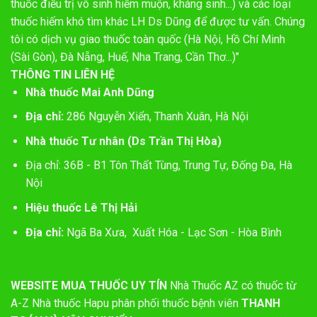
thuốc điều trị vô sinh hiếm muộn, kháng sinh...) và các loại
thuốc hiếm khó tìm khác LH Ds Dũng để được tư vấn. Chúng
tôi có dịch vụ giao thuốc toàn quốc (Hà Nội, Hồ Chí Minh
(Sài Gòn), Đà Nẵng, Huế, Nha Trang, Cần Thơ...)"
THÔNG TIN LIÊN HỆ
Nhà thuốc Mai Anh Dũng
Địa chỉ:
286 Nguyễn Xiển, Thanh Xuân, Hà Nội
Nhà thuốc Tư nhân (Ds Trần Thị Hòa)
Địa chỉ: 36B - B1 Tôn Thất Tùng, Trung Tự, Đống Đa, Hà
Nội
Hiệu thuốc Lê Thị Hải
Địa chỉ:
Ngã Ba Xưa, Xuất Hóa - Lạc Sơn - Hòa Bình
WEBSITE MUA THUỐC UY TÍN
Nhà Thuốc AZ có thuốc từ
A-Z
Nhà thuốc Hapu phân phối thuốc bệnh viên
THANH