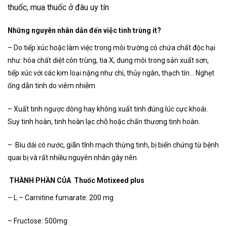
thuốc, mua thuốc ở đâu uy tín
Những nguyên nhân dẫn đến việc tinh trùng ít?
– Do tiếp xúc hoặc làm việc trong môi trường có chứa chất độc hại
như: hóa chất diệt côn trùng, tia X, dung môi trong sản xuất sơn,
tiếp xúc với các kim loại nặng như chì, thủy ngân, thạch tín… Nghẹt
ống dẫn tinh do viêm nhiễm.
– Xuất tinh ngược dòng hay không xuất tinh đúng lúc cực khoái.
Suy tinh hoàn, tinh hoàn lạc chỗ hoặc chấn thương tinh hoàn.
– Bìu dái có nước, giãn tĩnh mạch thừng tinh, bị biến chứng từ bệnh
quai bị và rất nhiều nguyên nhân gây nên.
THÀNH PHẦN CỦA Thuốc Motixeed plus
– L – Carnitine fumarate: 200 mg
– Fructose: 500mg