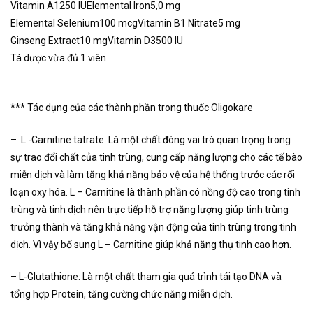
Vitamin A
1250 IU
Elemental Iron
5,0 mg
Elemental Selenium
100 mcg
Vitamin B1 Nitrate
5 mg
Ginseng Extract
10 mg
Vitamin D3
500 IU
Tá dược vừa đủ 1 viên
*** Tác dụng của các thành phần trong thuốc Oligokare
– L -Carnitine tatrate: Là một chất đóng vai trò quan trọng trong
sự trao đổi chất của tinh trùng, cung cấp năng lượng cho các tế bào
miễn dịch và làm tăng khả năng bảo vệ của hệ thống trước các rối
loạn oxy hóa. L – Carnitine là thành phần có nồng độ cao trong tinh
trùng và tinh dịch nên trực tiếp hỗ trợ năng lượng giúp tinh trùng
trưởng thành và tăng khả năng vận động của tinh trùng trong tinh
dịch. Vì vậy bổ sung L – Carnitine giúp khả năng thụ tinh cao hơn.
– L-Glutathione: Là một chất tham gia quá trình tái tạo DNA và
tổng hợp Protein, tăng cường chức năng miễn dịch.