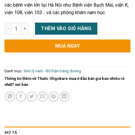
các bệnh viện lớn tại Hà Nội như Bệnh viện Bạch Mai, viện K,
viện 108, viện 103… và các phòng khám nam học.
Thuốc Oligokare mua ở đâu bán giá bao nhiêu rẻ nhất? nơi bá
THÊM VÀO GIỎ HÀNG
MUA NGAY
Danh mục:
Sinh lý nam - Bổ thận tráng dương
Thông tin thêm về Thuốc Oligokare mua ở đâu bán giá bao nhiêu rẻ
nhất? nơi bán
MÔ TẢ