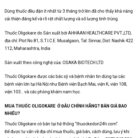
Dùng thuốc đều đặn ít nhất từ 3 tháng trở lên đã cho thấy khả năng
cải thiện đáng kể và rõ rệt chất lượng và số lượng tinh trùng.
Thuốc Oligokare do Sản xuất bởi AHHAAN HEALTHCARE PVT.,LTD,
địa chỉ: Plot No.81, S.T.I.C.E. Musalgaon, Tal: Sinnar, Dist: Nashik 422
112, Maharashtra, India
Sản xuất theo công nghệ của: OSAKA BIOTECH LTD
Thuốc Oligokare được các bác sỹ và bệnh nhân tin dùng tại các
bệnh viện lớn tại Hà Nội như Bệnh viện Bạch Mai, viện K, viện 108,
viện 103… và các phòng khám nam học.
MUA THUỐC OLIGOKARE Ở ĐÂU CHÍNH HÃNG? BÁN GIÁ BAO
NHIÊU?
Thuốc Oligokare có bán tại hệ thống “thuockedon24h.com”.
Để được tư vấn về địa chỉ mua thuốc, giá bán, cách dùng, lưu ý khi