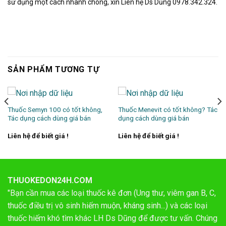
sử dụng một cách nhanh chóng, xin Liên hệ Ds Dũng 0978.342.324.
SẢN PHẨM TƯƠNG TỰ
Thuốc Semyn 100 có tốt không,
Thuốc Menevit có tốt không? Tác
Tác dụng cách dùng giá bán
dụng cách dùng giá bán
Liên hệ để biết giá !
Liên hệ để biết giá !
THUOKEDON24H.COM
"Bạn cần mua các loại thuốc kê đơn (Ung thư, viêm gan B, C,
thuốc điều trị vô sinh hiếm muộn, kháng sinh...) và các loại
thuốc hiếm khó tìm khác LH Ds Dũng để được tư vấn. Chúng