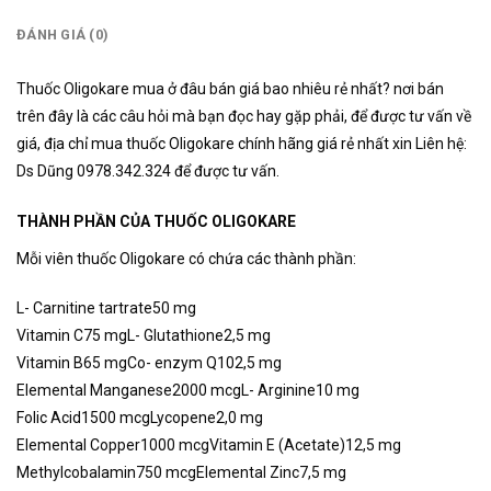
ĐÁNH GIÁ (0)
Thuốc Oligokare mua ở đâu bán giá bao nhiêu rẻ nhất? nơi bán
trên đây là các câu hỏi mà bạn đọc hay gặp phải, để được tư vấn về
giá, địa chỉ mua thuốc Oligokare chính hãng giá rẻ nhất xin Liên hệ:
Ds Dũng 0978.342.324 để được tư vấn.
THÀNH PHẦN CỦA THUỐC OLIGOKARE
Mỗi viên thuốc Oligokare có chứa các thành phần:
L- Carnitine tartrate
50 mg
Vitamin C
75 mg
L- Glutathione
2,5 mg
Vitamin B6
5 mg
Co- enzym Q10
2,5 mg
Elemental Manganese
2000 mcg
L- Arginine
10 mg
Folic Acid
1500 mcg
Lycopene
2,0 mg
Elemental Copper
1000 mcg
Vitamin E (Acetate)
12,5 mg
Methylcobalamin
750 mcg
Elemental Zinc
7,5 mg