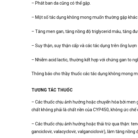
– Phát ban da cũng có thể gặp.
– Một số tác dụng không mong muốn thường gặp khác ba
– Tăng men gan, tăng nồng độ triglycerid máu, tăng đườ
– Suy thận, suy thận cấp và các tác dụng trên ống lượn
– Nhiễm acid lactic, thường kết hợp với chứng gan to n
Thông báo cho thầy thuốc các tác dụng không mong mu
TƯƠNG TÁC THUỐC
– Các thuốc chịu ảnh hưởng hoặc chuyển hóa bởi men ga
chất không phải là chất nền của CYP450, không ức chế 
– Các thuốc chịu ảnh hưởng hoặc thải trừ qua thận: teno
ganciclovir, valacyclovir, valganciclovir), làm tăng nồ