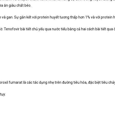
ữa ăn giàu chất béo.
n và gan. Sự gắn kết với protein huyết tương thấp hơn 1% và với protein
iờ. Tenofovir bài tiết chủ yếu qua nước tiểu bằng cả hai cách bài tiết qu
oxil fumarat là các tác dụng nhẹ trên đường tiêu hóa, đặc biệt tiêu chảy
tụy.