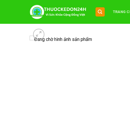
Chuyển
đến
TRANG C
nội
dung