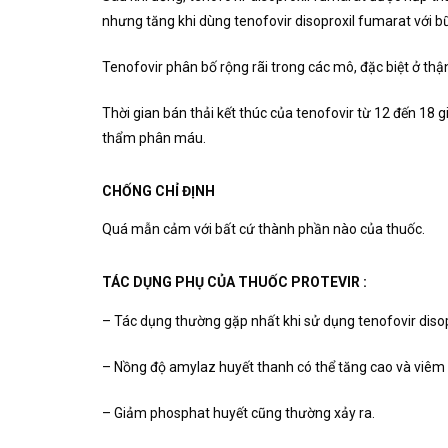
nhưng tăng khi dùng tenofovir disoproxil fumarat với b
Tenofovir phân bố rộng rãi trong các mô, đặc biệt ở thậ
Thời gian bán thải kết thúc của tenofovir từ 12 đến 18 g
thẩm phân máu.
CHỐNG CHỈ ĐỊNH
Quá mẫn cảm với bất cứ thành phần nào của thuốc.
TÁC DỤNG PHỤ CỦA THUỐC PROTEVIR :
– Tác dụng thường gặp nhất khi sử dụng tenofovir disopr
– Nồng độ amylaz huyết thanh có thể tăng cao và viêm 
– Giảm phosphat huyết cũng thường xảy ra.