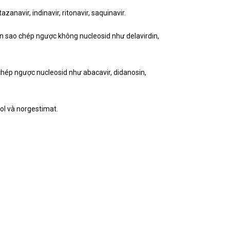
navir, indinavir, ritonavir, saquinavir.
n sao chép ngược không nucleosid như delavirdin,
hép ngược nucleosid như abacavir, didanosin,
ol và norgestimat.