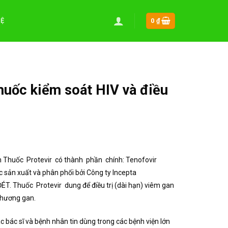
HỆ
0
₫
huốc kiểm soát HIV và điều
!
ạn Thuốc Protevir có thành phần chính: Tenofovir
 sản xuất và phân phối bởi Công ty Incepta
ÉT. Thuốc Protevir dung để điều trị (dài hạn) viêm gan
thương gan.
 bác sĩ và bệnh nhân tin dùng trong các bệnh viện lớn