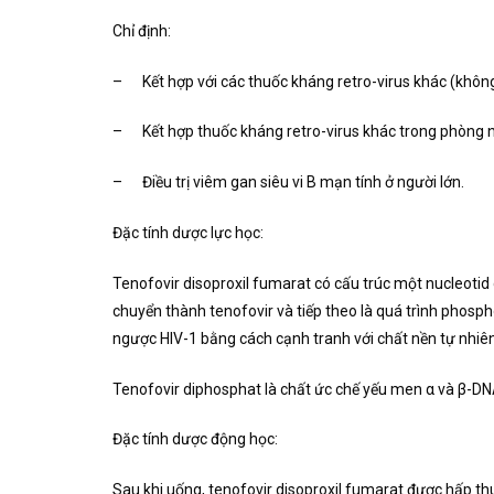
Chỉ định:
– Kết hợp với các thuốc kháng retro-virus khác (không s
– Kết hợp thuốc kháng retro-virus khác trong phòng ngừ
– Điều trị viêm gan siêu vi B mạn tính ở người lớn.
Đặc tính dược lực học:
Tenofovir disoproxil fumarat có cấu trúc một nucleoti
chuyển thành tenofovir và tiếp theo là quá trình phosp
ngược HIV-1 bằng cách cạnh tranh với chất nền tự nhiên
Tenofovir diphosphat là chất ức chế yếu men α và β-D
Đặc tính dược động học:
Sau khi uống, tenofovir disoproxil fumarat được hấp th