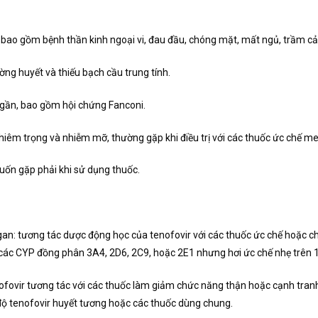
o gồm bệnh thần kinh ngoại vi, đau đầu, chóng mặt, mất ngủ, trầm cảm
ng huyết và thiếu bạch cầu trung tính.
 gần, bao gồm hội chứng Fanconi.
ghiêm trọng và nhiễm mỡ, thường gặp khi điều trị với các thuốc ức chế 
ốn gặp phải khi sử dụng thuốc.
n: tương tác dược động học của tenofovir với các thuốc ức chế hoặc ch
các CYP đồng phân 3A4, 2D6, 2C9, hoặc 2E1 nhưng hơi ức chế nhẹ trên 
fovir tương tác với các thuốc làm giảm chức năng thận hoặc cạnh tranh đà
ng độ tenofovir huyết tương hoặc các thuốc dùng chung.