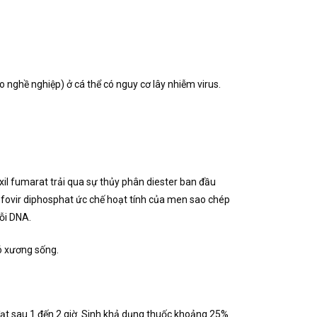
nghề nghiệp) ở cá thể có nguy cơ lây nhiễm virus.
il fumarat trải qua sự thủy phân diester ban đầu
ofovir diphosphat ức chế hoạt tính của men sao chép
ỗi DNA.
ó xương sống.
đạt sau 1 đến 2 giờ. Sinh khả dụng thuốc khoảng 25%