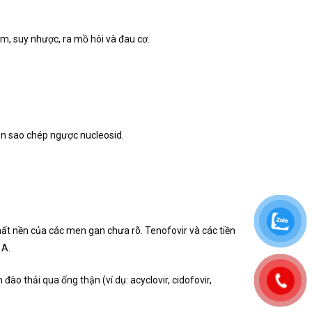
, suy nhược, ra mồ hôi và đau cơ.
men sao chép ngược nucleosid.
ất nền của các men gan chưa rõ. Tenofovir và các tiền
1A.
o thải qua ống thận (ví dụ: acyclovir, cidofovir,