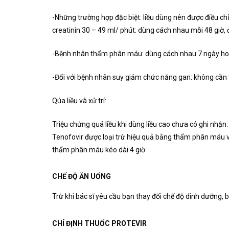
-Những trường hợp đặc biệt: liều dùng nên được điều chỉ
creatinin 30 – 49 ml/ phút: dùng cách nhau mỗi 48 giờ, 
-Bệnh nhân thẩm phân máu: dùng cách nhau 7 ngày hoặ
-Đối với bệnh nhân suy giảm chức năng gan: không cần th
Qúa liều và xử trí:
Triệu chứng quá liều khi dùng liều cao chưa có ghi nhận.
Tenofovir được loại trừ hiệu quả bằng thẩm phân máu vớ
thẩm phân máu kéo dài 4 giờ.
CHẾ ĐỘ ĂN UỐNG
Trừ khi bác sĩ yêu cầu bạn thay đổi chế độ dinh dưỡng, 
CHỈ ĐỊNH THUỐC PROTEVIR