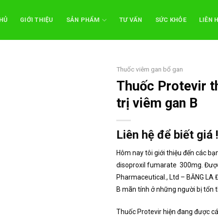
HỦ
GIỚI THIỆU
SẢN PHẨM
TƯ VẤN
SỨC KHỎE
LIÊN 
Thuốc viêm gan bổ gan
Thuốc Protevir t
trị viêm gan B
Liên hệ để biết giá 
Hôm nay tôi giới thiệu đến các b
disoproxil fumarate 300mg. Được
Pharmaceutical., Ltd – BĂNG LA Đ
B mãn tính ở những người bị tổn 
Thuốc Protevir hiện đang được các