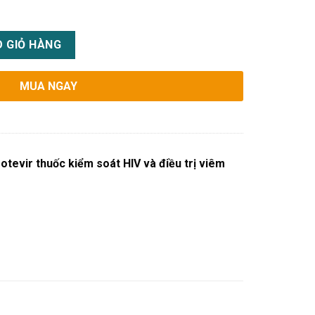
 HIV và điều trị viêm gan B số lượng
 GIỎ HÀNG
MUA NGAY
tevir thuốc kiểm soát HIV và điều trị viêm