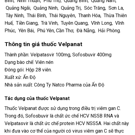
Bình, Ninh Thuận, Phú Thọ, Quảng Bình, Quảng Nam,
Quảng Ngãi, Quảng Ninh, Quảng Trị, Sóc Trăng, Sơn La,
Tây Ninh, Thái Bình, Thái Nguyên, Thanh Hóa, Thừa Thiên
Huế, Tiền Giang, Trà Vinh, Tuyên Quang, Vĩnh Long, Vĩnh
Phúc, Yên Bái, Phú Yên, Cần Thơ, Đà Nẵng, Hải Phòng.
Thông tin
giá thuốc Velpanat
Thành phần: Velpatasvir 100mg, Sofosbuvir 400mg
Dạng bào chế: Viên nén
Đóng gói: Hộp 28 viên.
Xuất xứ: Ấn Độ
Nhà sản xuất: Công Ty Natco Pharma của Ấn Độ
Tác dụng của thuốc Velpanat
Thuốc Velpanat được sử dụng trong điều trị viêm gan C.
Trong đó, Sofosbuvir là chất ức chế HCV NS5B RNA và
Velpatasvir là chất ức chế protein HCV NSS5A. Hai chất này
khi đưa vào cơ thể của người có virus viêm gan C sẽ thực