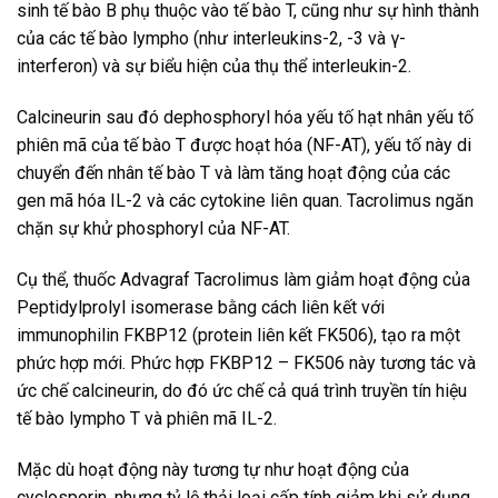
sinh tế bào B phụ thuộc vào tế bào T, cũng như sự hình thành
của các tế bào lympho (như interleukins-2, -3 và γ-
interferon) và sự biểu hiện của thụ thể interleukin-2.
Calcineurin sau đó dephosphoryl hóa yếu tố hạt nhân yếu tố
phiên mã của tế bào T được hoạt hóa (NF-AT), yếu tố này di
chuyển đến nhân tế bào T và làm tăng hoạt động của các
gen mã hóa IL-2 và các cytokine liên quan. Tacrolimus ngăn
chặn sự khử phosphoryl của NF-AT.
Cụ thể, thuốc Advagraf Tacrolimus làm giảm hoạt động của
Peptidylprolyl isomerase bằng cách liên kết với
immunophilin FKBP12 (protein liên kết FK506), tạo ra một
phức hợp mới. Phức hợp FKBP12 – FK506 này tương tác và
ức chế calcineurin, do đó ức chế cả quá trình truyền tín hiệu
tế bào lympho T và phiên mã IL-2.
Mặc dù hoạt động này tương tự như hoạt động của
cyclosporin, nhưng tỷ lệ thải loại cấp tính giảm khi sử dụng