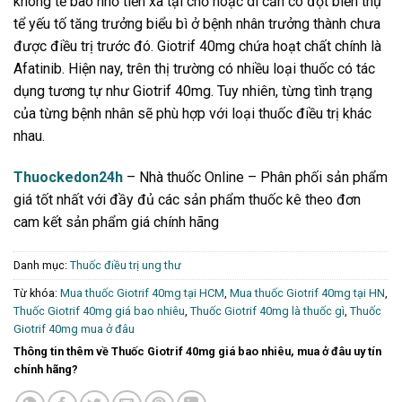
không tế bào nhỏ tiến xa tại chỗ hoặc di căn có đột biến thụ
tể yếu tố tăng trưởng biểu bì ở bệnh nhân trưởng thành chưa
được điều trị trước đó. Giotrif 40mg chứa hoạt chất chính là
Afatinib. Hiện nay, trên thị trường có nhiều loại thuốc có tác
dụng tương tự như Giotrif 40mg. Tuy nhiên, từng tình trạng
của từng bệnh nhân sẽ phù hợp với loại thuốc điều trị khác
nhau.
Thuockedon24h
– Nhà thuốc Online – Phân phối sản phẩm
giá tốt nhất với đầy đủ các sản phẩm thuốc kê theo đơn
cam kết sản phẩm giá chính hãng
Danh mục:
Thuốc điều trị ung thư
Từ khóa:
Mua thuốc Giotrif 40mg tại HCM
,
Mua thuốc Giotrif 40mg tại HN
,
Thuốc Giotrif 40mg giá bao nhiêu
,
Thuốc Giotrif 40mg là thuốc gì
,
Thuốc
Giotrif 40mg mua ở đâu
Thông tin thêm về Thuốc Giotrif 40mg giá bao nhiêu, mua ở đâu uy tín
chính hãng?