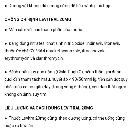
● Dương vật không đủ cương cứng để tiến hành giao hợp.
CHỐNG CHỈ ĐỊNH LEVITRAL 20MG
● Mẫn cảm với các thành phần của thuốc.
● Đang dùng nitrates, chất sinh nitric oxide, indinavir, ritonavir,
thuốc ức chế CYP3A4 như ketoconazole, itraconazole,
erythromycin và clarithromycin.
● Bệnh nhân suy gan nặng (Child-Pugh C), bệnh thận giai đoạn
cuối cần thẩm tách máu, huyết áp < 90/50mmHg, tiền căn đột quỵ,
nhồi máu cơ tim gần đây (trong vòng 6 tháng), cơn đau thắt ngực
không ổn định, suy tim.
LIỀU LƯỢNG VÀ CÁCH DÙNG LEVITRAL 20MG
● Thuốc Levitra 20mg dùng theo đường uống, có thể uống cùng
hoặc xa bữa ăn.