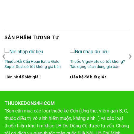
SẢN PHẨM TƯƠNG TỰ
Thuốc Hải Cẩu Hoàn Extra Gold
Thuốc VigoMate có tốt không?
Super Seal có tốt không giá bán
Tác dụng cách dùng giá bán
Liên hệ để biết giá !
Liên hệ để biết giá !
THUOKEDON24H.COM
"Bạn cần mua các loại thuốc kê đơn (Ung thư, viêm gan B, C,
thuốc điều trị vô sinh hiếm muộn, kháng sinh...) và các loại
thuốc hiếm khó tìm khác LH Ds Dũng để được tư vấn. Chúng
tôi có dịch vụ giao thuốc toàn quốc (Hà Nội, Hồ Chí Minh