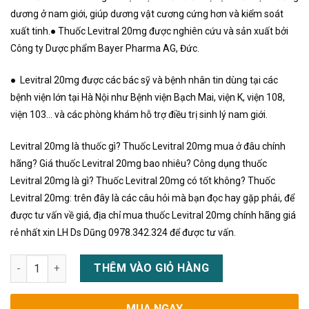
dương ở nam giới, giúp dương vật cương cứng hơn và kiểm soát
xuất tinh.● Thuốc Levitral 20mg được nghiên cứu và sản xuất bởi
Công ty Dược phẩm Bayer Pharma AG, Đức.
● Levitral 20mg được các bác sỹ và bệnh nhân tin dùng tại các
bệnh viện lớn tại Hà Nội như Bệnh viện Bạch Mai, viện K, viện 108,
viện 103… và các phòng khám hỗ trợ điều trị sinh lý nam giới.
Levitral 20mg là thuốc gì? Thuốc Levitral 20mg mua ở đâu chính
hãng? Giá thuốc Levitral 20mg bao nhiêu? Công dụng thuốc
Levitral 20mg là gì? Thuốc Levitral 20mg có tốt không? Thuốc
Levitral 20mg: trên đây là các câu hỏi mà bạn đọc hay gặp phải, để
được tư vấn về giá, địa chỉ mua thuốc Levitral 20mg chính hãng giá
rẻ nhất xin LH Ds Dũng 0978.342.324 để được tư vấn.
Thuốc Levitral 20mg là thuốc gì? Tác dụng cách dùng giá bán 
THÊM VÀO GIỎ HÀNG
MUA NGAY