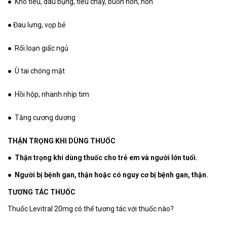
● Khó tiêu, đau bụng, tiêu chảy, buồn nôn, nôn
● Đau lưng, vọp bẻ
● Rối loạn giấc ngủ
● Ù tai chóng mặt
● Hồi hộp, nhanh nhịp tim
● Tăng cương dương
THẬN TRỌNG KHI DÙNG THUỐC
● Thận trọng khi dùng thuốc cho trẻ em và người lớn tuổi.
● Người bị bệnh gan, thận hoặc có nguy cơ bị bệnh gan, thận.
TƯƠNG TÁC THUỐC
Thuốc Levitral 20mg có thể tương tác với thuốc nào?