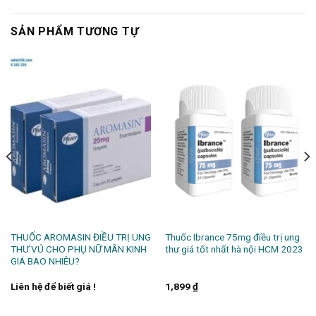
SẢN PHẨM TƯƠNG TỰ
THUỐC AROMASIN ĐIỀU TRỊ UNG
Thuốc Ibrance 75mg điều trị ung
THƯ VÚ CHO PHỤ NỮ MÃN KINH
thư giá tốt nhất hà nội HCM 2023
GIÁ BAO NHIÊU?
Liên hệ để biết giá !
1,899
₫