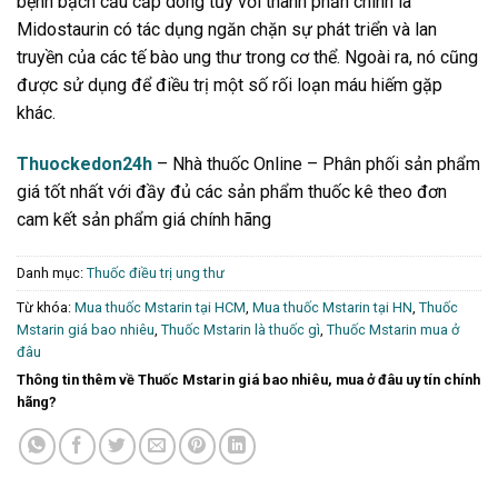
bệnh bạch cầu cấp dòng tủy với thành phần chính là
Midostaurin có tác dụng ngăn chặn sự phát triển và lan
truyền của các tế bào ung thư trong cơ thể. Ngoài ra, nó cũng
được sử dụng để điều trị một số rối loạn máu hiếm gặp
khác.
Thuockedon24h
– Nhà thuốc Online – Phân phối sản phẩm
giá tốt nhất với đầy đủ các sản phẩm thuốc kê theo đơn
cam kết sản phẩm giá chính hãng
Danh mục:
Thuốc điều trị ung thư
Từ khóa:
Mua thuốc Mstarin tại HCM
,
Mua thuốc Mstarin tại HN
,
Thuốc
Mstarin giá bao nhiêu
,
Thuốc Mstarin là thuốc gì
,
Thuốc Mstarin mua ở
đâu
Thông tin thêm về Thuốc Mstarin giá bao nhiêu, mua ở đâu uy tín chính
hãng?