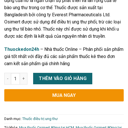
dụng của nó là ngăn chặn sự phát triển và lan rộng của tế
bào ung thư trong cơ thể. Thuốc được sản xuất tại
Bangladesh bởi công ty Everest Pharmaceuticals Ltd.
Osimert được sử dụng để điều trị ung thư phổi, trừ các loại
ung thư tế bào nhỏ. Thuốc này chỉ được sử dụng khi khối u
được xác định là kết quả của nguyên nhân di truyền.
Thuockedon24h
– Nhà thuốc Online – Phân phối sản phẩm
giá tốt nhất với đầy đủ các sản phẩm thuốc kê theo đơn
cam kết sản phẩm giá chính hãng
Thuốc Osimert 80mg giá bao nhiêu, mua ở đâu uy tín chính hã
THÊM VÀO GIỎ HÀNG
MUA NGAY
Danh mục:
Thuốc điều trị ung thư
Từ khóa:
Mua thuốc Osimert 80mg tại HCM
,
Mua thuốc Osimert 80mg tại