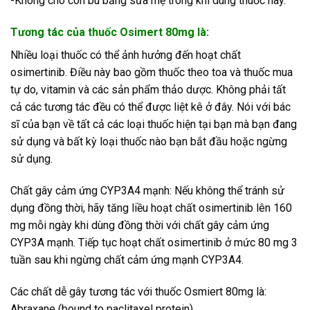
-Không cho con bú bằng sữa mẹ trong khi dùng thuốc này.
Tương tác của thuốc Osimert 80mg là:
Nhiều loại thuốc có thể ảnh hưởng đến hoạt chất
osimertinib. Điều này bao gồm thuốc theo toa và thuốc mua
tự do, vitamin và các sản phẩm thảo dược. Không phải tất
cả các tương tác đều có thể được liệt kê ở đây. Nói với bác
sĩ của bạn về tất cả các loại thuốc hiện tại bạn mà bạn đang
sử dụng và bất kỳ loại thuốc nào bạn bắt đầu hoặc ngừng
sử dụng.
Chất gây cảm ứng CYP3A4 mạnh: Nếu không thể tránh sử
dụng đồng thời, hãy tăng liều hoạt chất osimertinib lên 160
mg mỗi ngày khi dùng đồng thời với chất gây cảm ứng
CYP3A mạnh. Tiếp tục hoạt chất osimertinib ở mức 80 mg 3
tuần sau khi ngừng chất cảm ứng mạnh CYP3A4.
Các chất dễ gây tương tác với thuốc Osmiert 80mg là:
Abraxane (bound to paclitaxel protein)