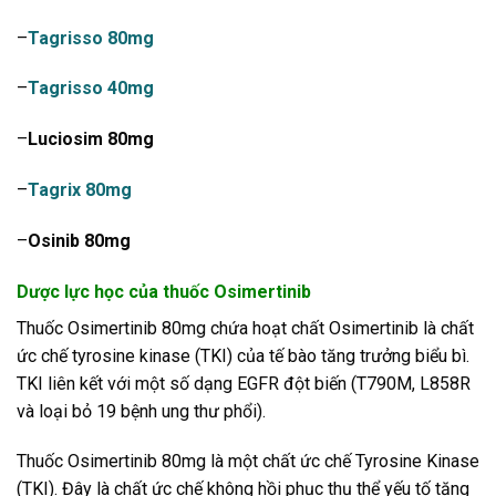
–
Tagrisso 80mg
–
Tagrisso 40mg
–
Luciosim 80mg
–
Tagrix 80mg
–
Osinib 80mg
Dược lực học của thuốc Osimertinib
Thuốc Osimertinib 80mg chứa hoạt chất Osimertinib là chất
ức chế tyrosine kinase (TKI) của tế bào tăng trưởng biểu bì.
TKI liên kết với một số dạng EGFR đột biến (T790M, L858R
và loại bỏ 19 bệnh ung thư phổi).
Thuốc Osimertinib 80mg là một chất ức chế Tyrosine Kinase
(TKI). Đây là chất ức chế không hồi phục thụ thể yếu tố tăng