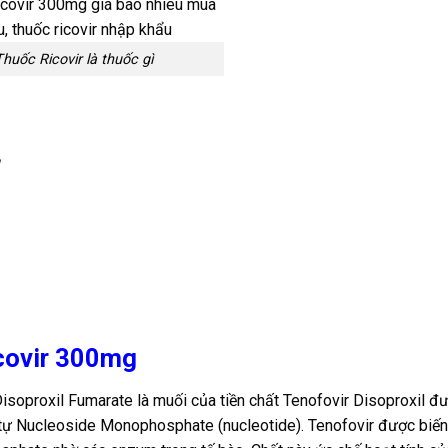
Thuốc Ricovir là thuốc gì
icovir 300mg
Disoproxil Fumarate là muối của tiền chất Tenofovir Disoproxil đ
ng tự Nucleoside Monophosphate (nucleotide). Tenofovir được biến