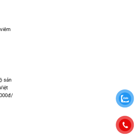
 viêm
Độ sản
Việt
,000đ/