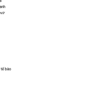
a
anh
vir
 tế bào