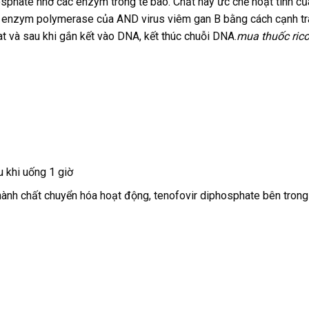
osphate nhờ các enzym trong tế bào. Chất này ức chế hoạt tính củ
 enzym polymerase của AND virus viêm gan B bằng cách cạnh tr
t và sau khi gắn kết vào DNA, kết thúc chuỗi DNA.
mua thuốc rico
 khi uống 1 giờ
ành chất chuyển hóa hoạt động, tenofovir diphosphate bên trong