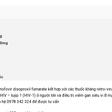
mg
00mg
ốc
nofovir disoproxil fumarate kết hợp với các thuốc kháng retro-vir
 HIV – tuýp 1 (HIV-1) ở người lớn và điều trị viêm gan siêu vi B m
liên hệ 0978 342 324 để được tư vấn