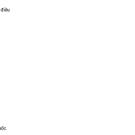
 điều
uốc.