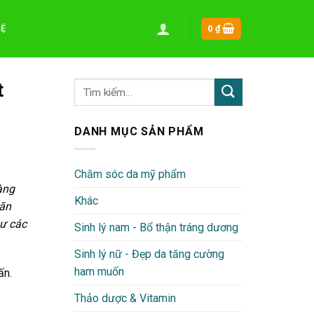
HỆ
0
₫
t
DANH MỤC SẢN PHẨM
Chăm sóc da mỹ phẩm
àng
Khác
mãn
hư các
Sinh lý nam - Bổ thận tráng dương
Sinh lý nữ - Đẹp da tăng cường
ham muốn
ấn.
Thảo dược & Vitamin