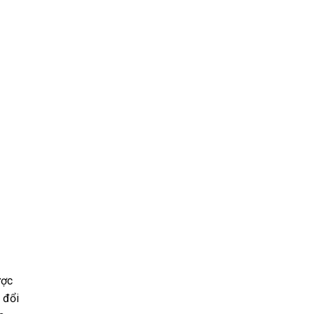
ược
 đổi