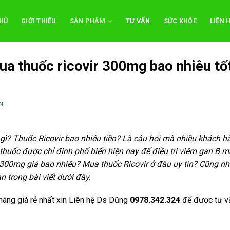
HỦ
GIỚI THIỆU
SẢN PHẨM
TƯ VẤN
SỨC KHỎE
LIÊN 
mua thuốc ricovir 300mg bao nhiêu tố
N
 gì? Thuốc Ricovir bao nhiêu tiền? Là câu hỏi mà nhiều khách h
thuốc được chỉ định phổ biến hiện nay để điều trị viêm gan B 
 300mg giá bao nhiêu? Mua thuốc Ricovir ở đâu uy tín? Cũng n
n trong bài viết dưới đây.
 hãng giá rẻ nhất xin Liên hệ Ds Dũng
0978.342.324
để được tư v