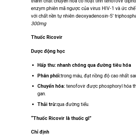
thành chất chuyển hóa có hoạt tính tenofovir diph
enzym phiên mã ngược của virus HIV-1 và ức chế
với chất nền tự nhiên deoxyadenosin-5′ triphospha
300mg
Thuốc Ricovir
Dược động học
Hấp thu:
nhanh chóng qua đường tiêu hóa
Phân phối:
trong máu, đạt nồng độ cao nhất sau
Chuyển hóa:
tenofovir được phosphoryl hóa th
gan.
Thải trừ:
qua đường tiểu.
“Thuốc Ricovir là thuốc gì”
Chỉ định