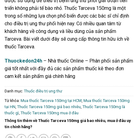
được sử dụng để điều trị bệnh ung thư phổi giai đoạn tiến
triển không phải tế bào nhỏ. Thuốc Tarceva 150mg là một
trong số những lựa chọn phổ biến được các bác sĩ chỉ định
cho điều trị ung thư phổi hiện nay. Có nhiều quan tâm từ
khách hàng về công dụng và liều dùng của sản phẩm
Tarceva. Bài viết dưới đây sẽ cung cấp thông tin hữu ích về
thuốc Tarceva.
Thuockedon24h
– Nhà thuốc Online – Phân phối sản phẩm
giá tốt nhất với đầy đủ các sản phẩm thuốc kê theo đơn
cam kết sản phẩm giá chính hãng
Danh mục:
Thuốc điều trị ung thư
Từ khóa:
Mua thuốc Tarceva 150mg tại HCM
,
Mua thuốc Tarceva 150mg
tại HN
,
Thuốc Tarceva 150mg giá bao nhiêu
,
Thuốc Tarceva 150mg là
thuốc gì
,
Thuốc Tarceva 150mg mua ở đâu
Thông tin thêm về Thuốc Tarceva 150mg giá bao nhiêu, mua ở đâu uy
tín chính hãng?