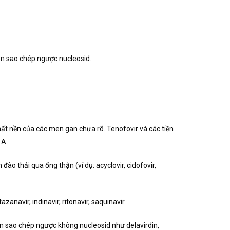
men sao chép ngược nucleosid.
ất nền của các men gan chưa rõ. Tenofovir và các tiền
1A.
o thải qua ống thận (ví dụ: acyclovir, cidofovir,
navir, indinavir, ritonavir, saquinavir.
n sao chép ngược không nucleosid như delavirdin,