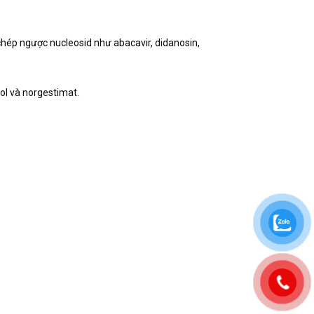
hép ngược nucleosid như abacavir, didanosin,
ol và norgestimat.