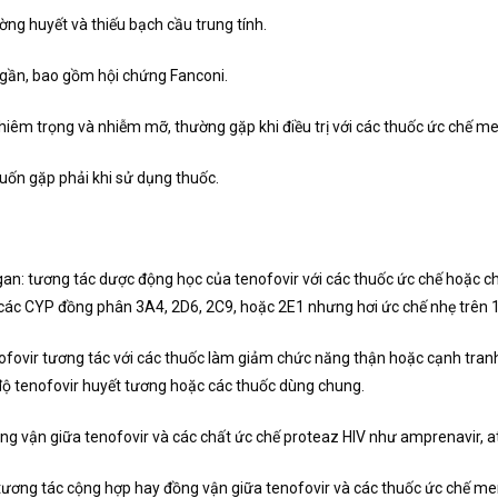
ng huyết và thiếu bạch cầu trung tính.
 gần, bao gồm hội chứng Fanconi.
ghiêm trọng và nhiễm mỡ, thường gặp khi điều trị với các thuốc ức chế 
ốn gặp phải khi sử dụng thuốc.
n: tương tác dược động học của tenofovir với các thuốc ức chế hoặc ch
các CYP đồng phân 3A4, 2D6, 2C9, hoặc 2E1 nhưng hơi ức chế nhẹ trên 
fovir tương tác với các thuốc làm giảm chức năng thận hoặc cạnh tranh đà
ng độ tenofovir huyết tương hoặc các thuốc dùng chung.
 vận giữa tenofovir và các chất ức chế proteaz HIV như amprenavir, ataza
ương tác cộng hợp hay đồng vận giữa tenofovir và các thuốc ức chế me