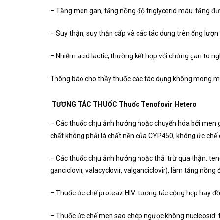
– Tăng men gan, tăng nồng độ triglycerid máu, tăng đườ
– Suy thận, suy thận cấp và các tác dụng trên ống lượn
– Nhiễm acid lactic, thường kết hợp với chứng gan to n
Thông báo cho thầy thuốc các tác dụng không mong mu
TƯƠNG TÁC THUỐC Thuốc Tenofovir Hetero
– Các thuốc chịu ảnh hưởng hoặc chuyển hóa bởi men ga
chất không phải là chất nền của CYP450, không ức chế 
– Các thuốc chịu ảnh hưởng hoặc thải trừ qua thận: teno
ganciclovir, valacyclovir, valganciclovir), làm tăng nồ
– Thuốc ức chế proteaz HIV: tương tác cộng hợp hay đồng
– Thuốc ức chế men sao chép ngược không nucleosid: t