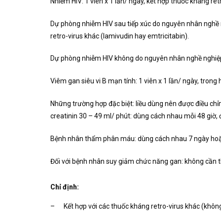
Nhiễm HIV: 1 viên x 1 lần/ ngày, kết hợp thuốc kháng ret
Dự phòng nhiễm HIV sau tiếp xúc do nguyên nhân nghề ngh
retro-virus khác (lamivudin hay emtricitabin).
Dự phòng nhiễm HIV không do nguyên nhân nghề nghiệp (tố
Viêm gan siêu vi B mạn tính: 1 viên x 1 lần/ ngày, trong
Những trường hợp đặc biệt: liều dùng nên được điều chỉn
creatinin 30 – 49 ml/ phút: dùng cách nhau mỗi 48 giờ, 
Bệnh nhân thẩm phân máu: dùng cách nhau 7 ngày hoặc
Đối với bệnh nhân suy giảm chức năng gan: không cần
Chỉ định:
– Kết hợp với các thuốc kháng retro-virus khác (không s