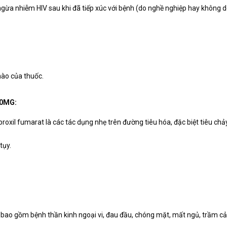
a nhiễm HIV sau khi đã tiếp xúc với bệnh (do nghề nghiệp hay không do 
nào của thuốc.
00MG:
oxil fumarat là các tác dụng nhẹ trên đường tiêu hóa, đặc biệt tiêu chảy
tụy.
o gồm bệnh thần kinh ngoại vi, đau đầu, chóng mặt, mất ngủ, trầm cảm