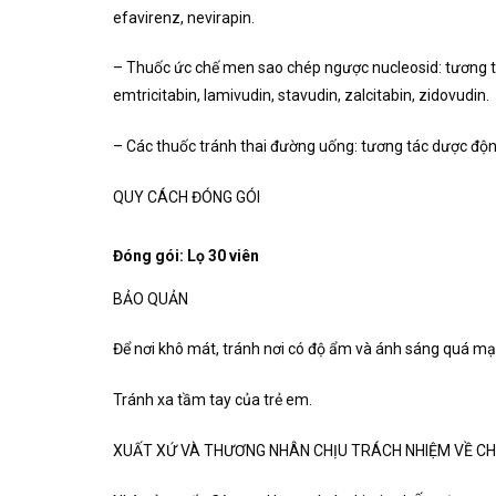
efavirenz, nevirapin.
– Thuốc ức chế men sao chép ngược nucleosid: tương t
emtricitabin, lamivudin, stavudin, zalcitabin, zidovudin.
– Các thuốc tránh thai đường uống: tương tác dược động
QUY CÁCH ĐÓNG GÓI
Đóng gói: Lọ 30 viên
BẢO QUẢN
Để nơi khô mát, tránh nơi có độ ẩm và ánh sáng quá m
Tránh xa tầm tay của trẻ em.
XUẤT XỨ VÀ THƯƠNG NHÂN CHỊU TRÁCH NHIỆM VỀ C