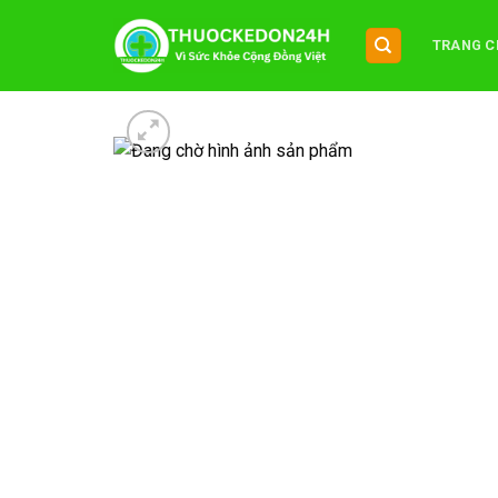
Chuyển
đến
TRANG C
nội
dung