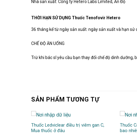
Nhà sản xuất: Công ty Hetero Labs Limited, Ấn Độ
THỜI HẠN SỬ DỤNG Thuốc Tenofovir Hetero
36 tháng kể từ ngày sản xuất. ngày sản xuất và hạn sử 
CHẾ ĐỘ ĂN UỐNG
Trừ khi bác sĩ yêu cầu bạn thay đổi chế độ dinh dưỡng, 
SẢN PHẨM TƯƠNG TỰ
, công dụng,
Thuốc Ledviclear điều trị viêm gan C,
Thuốc Ca
Mua thuốc ở đâu
bao nhiê