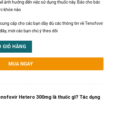
hể ảnh hưởng đến việc sử dụng thuốc này. Báo cho bác
sức khỏe nào
ng cấp cho các bạn dầy đủ các thông tin về Tenofovir
đây, mời các bạn chú ý theo dõi
 là thuốc gì? Tác dụng cách dùng số lượng
 GIỎ HÀNG
MUA NGAY
nofovir Hetero 300mg là thuốc gì? Tác dụng