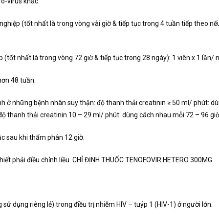
ro-virus khác.
iệp (tốt nhất là trong vòng vài giờ & tiếp tục trong 4 tuần tiếp theo nế
t nhất là trong vòng 72 giờ & tiếp tục trong 28 ngày): 1 viên x 1 lần/ ng
 hơn 48 tuần.
h ở những bệnh nhân suy thận: độ thanh thải creatinin ≥ 50 ml/ phút: dù
độ thanh thải creatinin 10 – 29 ml/ phút: dùng cách nhau mỗi 72 – 96 giờ
 sau khi thẩm phân 12 giờ.
 thiết phải điều chỉnh liều. CHỈ ĐỊNH THUỐC TENOFOVIR HETERO 300MG
ử dụng riêng lẻ) trong điều trị nhiễm HIV – tuýp 1 (HIV-1) ở người lớn.