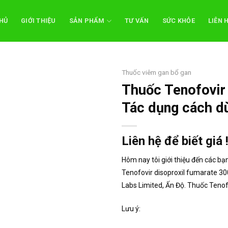
HỦ
GIỚI THIỆU
SẢN PHẨM
TƯ VẤN
SỨC KHỎE
LIÊN 
Thuốc viêm gan bổ gan
Thuốc Tenofovir
Tác dụng cách d
Liên hệ để biết giá 
Hôm nay tôi giới thiệu đến các 
Tenofovir disoproxil fumarate 30
Labs Limited, Ấn Độ. Thuốc Tenofo
Lưu ý: