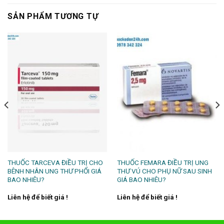
SẢN PHẨM TƯƠNG TỰ
THUỐC TARCEVA ĐIỀU TRỊ CHO
THUỐC FEMARA ĐIỀU TRỊ UNG
BÊNH NHÂN UNG THƯ PHỔI GIÁ
THƯ VÚ CHO PHỤ NỮ SAU SINH
BAO NHIÊU?
GIÁ BAO NHIÊU?
Liên hệ để biết giá !
Liên hệ để biết giá !