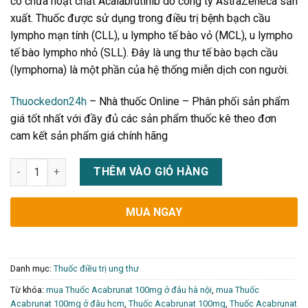
có chứa hoạt chất Acalabrutinib do công ty AstraZeneca sản
xuất. Thuốc được sử dụng trong điều trị bệnh bạch cầu
lympho mạn tính (CLL), u lympho tế bào vỏ (MCL), u lympho
tế bào lympho nhỏ (SLL). Đây là ung thư tế bào bạch cầu
(lymphoma) là một phần của hệ thống miễn dịch con người.
Thuockedon24h
– Nhà thuốc Online – Phân phối sản phẩm
giá tốt nhất với đầy đủ các sản phẩm thuốc kê theo đơn
cam kết sản phẩm giá chính hãng
Thuốc Acabrunat 100mg điều trị ung thư giá bao nhiêu, mua ở
THÊM VÀO GIỎ HÀNG
MUA NGAY
Danh mục:
Thuốc điều trị ung thư
Từ khóa:
mua Thuốc Acabrunat 100mg ở đâu hà nội
,
mua Thuốc
Acabrunat 100mg ở đâu hcm
,
Thuốc Acabrunat 100mg
,
Thuốc Acabrunat