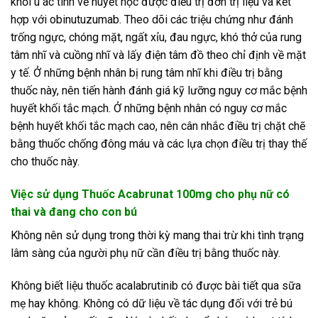
khối u ác tính về huyết học được điều trị đơn trị liệu và kết
hợp với obinutuzumab. Theo dõi các triệu chứng như đánh
trống ngực, chóng mặt, ngất xỉu, đau ngực, khó thở của rung
tâm nhĩ và cuồng nhĩ và lấy điện tâm đồ theo chỉ định về mặt
y tế. Ở những bệnh nhân bị rung tâm nhĩ khi điều trị bằng
thuốc này, nên tiến hành đánh giá kỹ lưỡng nguy cơ mắc bệnh
huyết khối tắc mạch. Ở những bệnh nhân có nguy cơ mắc
bệnh huyết khối tắc mạch cao, nên cân nhắc điều trị chặt chẽ
bằng thuốc chống đông máu và các lựa chọn điều trị thay thế
cho thuốc này.
Việc sử dụng Thuốc Acabrunat 100mg cho phụ nữ có
thai và đang cho con bú
Không nên sử dụng trong thời kỳ mang thai trừ khi tình trạng
lâm sàng của người phụ nữ cần điều trị bằng thuốc này.
Không biết liệu thuốc acalabrutinib có được bài tiết qua sữa
mẹ hay không. Không có dữ liệu về tác dụng đối với trẻ bú