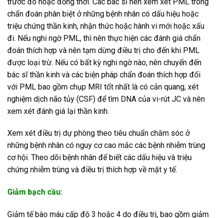
trước đó hoặc đồng thời. Các bác sĩ nên xem xét PML trong
chẩn đoán phân biệt ở những bệnh nhân có dấu hiệu hoặc
triệu chứng thần kinh, nhận thức hoặc hành vi mới hoặc xấu
đi. Nếu nghi ngờ PML, thì nên thực hiện các đánh giá chẩn
đoán thích hợp và nên tạm dừng điều trị cho đến khi PML
được loại trừ. Nếu có bất kỳ nghi ngờ nào, nên chuyển đến
bác sĩ thần kinh và các biện pháp chẩn đoán thích hợp đối
với PML bao gồm chụp MRI tốt nhất là có cản quang, xét
nghiệm dịch não tủy (CSF) để tìm DNA của vi-rút JC và nên
xem xét đánh giá lại thần kinh.
Xem xét điều trị dự phòng theo tiêu chuẩn chăm sóc ở
những bệnh nhân có nguy cơ cao mắc các bệnh nhiễm trùng
cơ hội. Theo dõi bệnh nhân để biết các dấu hiệu và triệu
chứng nhiễm trùng và điều trị thích hợp về mặt y tế.
Giảm bạch cầu:
Giảm tế bào máu cấp độ 3 hoặc 4 do điều trị, bao gồm giảm