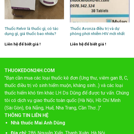
Thuốc Relvir là thuốc gì, có tác
Thuốc Avonza điều trị và dự
dụng gì, giá thuốc bao nhiêu?
phòng phơi nhiễm HIV mới nhất
Liên hệ để biết giá !
Liên hệ để biết giá !
THUOKEDON24H.COM
"Bạn cần mua các loại thuốc kê đơn (Ung thư, viêm gan B, C,
thuốc điều trị vô sinh hiếm muộn, kháng sinh...) và các loại
thuốc hiếm khó tìm khác LH Ds Dũng để được tư vấn. Chúng
tôi có dịch vụ giao thuốc toàn quốc (Hà Nội, Hồ Chí Minh
(Sài Gòn), Đà Nẵng, Huế, Nha Trang, Cần Thơ...)"
THÔNG TIN LIÊN HỆ
Nhà thuốc Mai Anh Dũng
Địa chỉ:
286 Nguyễn Xiển, Thanh Xuân, Hà Nội