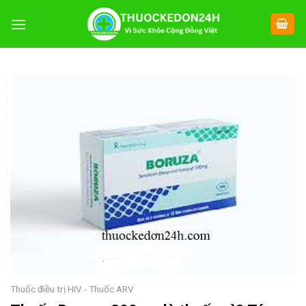
Chuyển
đến
nội
dung
Thuốc điều trị HIV - Thuốc ARV