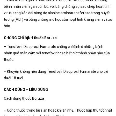
– Điều trị viêm gan B mạn tính ở với người trưởng thành ở những
bệnh nhân viêm gan còn bù, với bằng chứng sự sao chép hoạt tính
virus, tăng kéo dài nồng độ alanine aminotransferase trong huyết
tương (ALT) và bằng chứng mô học của hoạt tính kháng viêm và xơ
hóa.
CHỐNG CHỈ ĐỊNH thuốc Boruza
– Tenofovir Disoproxil Fumarate chống chỉ định ở những bệnh
nhân quá mẫn cảm với tenofovir hoặc bất cứ thành phần nào của
thuốc.
– Khuyên không nên dùng Tenofovir Disoproxil Fumarate cho trẻ
dưới 18 tuổi.
CÁCH DÙNG – LIỀU DÙNG
Cách dùng thuốc Boruza
– Uống thuốc trong bữa ăn hoặc khi ăn nhẹ. Thuốc hấp thu tốt nhất