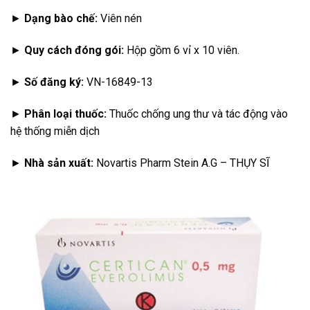
►
Dạng bào chế:
Viên nén
►
Quy cách đóng gói:
Hộp gồm 6 vỉ x 10 viên.
►
Số đăng ký:
VN-16849-13
►
Phân loại thuốc:
Thuốc chống ung thư và tác động vào
hệ thống miễn dịch
►
Nhà sản xuất:
Novartis Pharm Stein A.G – THỤY SĨ