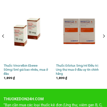
Thuốc Vinorelbin Ebewe
Thuốc Erbitux 5mg/ml Điều trị
50mg/5ml giá bao nhiêu, mua ở
Ung thư mua ở đâu uy tín chính
đâu
hãng
1,899
₫
1,899
₫
THUOKEDON24H.COM
"Bạn cần mua các loại thuốc kê đơn (Ung thư, viêm gan B, C,