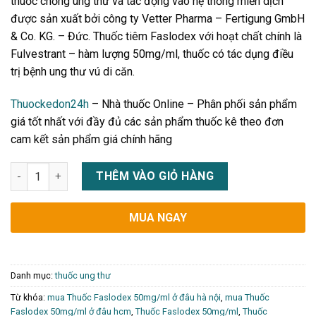
thuốc chống ung thư và tác động vào hệ thống miễn dịch
được sản xuất bởi công ty Vetter Pharma – Fertigung GmbH
& Co. KG. – Đức. Thuốc tiêm Faslodex với hoạt chất chính là
Fulvestrant – hàm lượng 50mg/ml, thuốc có tác dụng điều
trị bệnh ung thư vú di căn.
Thuockedon24h
– Nhà thuốc Online – Phân phối sản phẩm
giá tốt nhất với đầy đủ các sản phẩm thuốc kê theo đơn
cam kết sản phẩm giá chính hãng
Thuốc Faslodex 50mg/ml giá bao nhiêu, mua ở đâu uy tín chín
THÊM VÀO GIỎ HÀNG
MUA NGAY
Danh mục:
thuốc ung thư
Từ khóa:
mua Thuốc Faslodex 50mg/ml ở đâu hà nội
,
mua Thuốc
Faslodex 50mg/ml ở đâu hcm
,
Thuốc Faslodex 50mg/ml
,
Thuốc