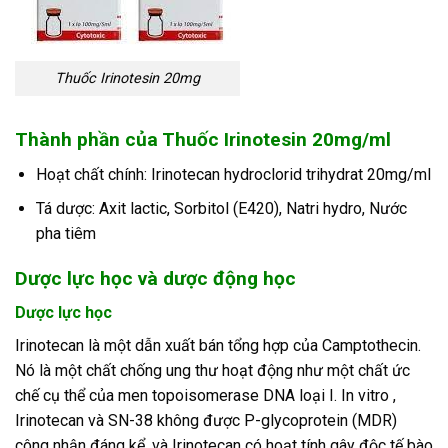
Thuốc Irinotesin 20mg
Thành phần của Thuốc Irinotesin 20mg/ml
Hoạt chất chính: Irinotecan hydroclorid trihydrat 20mg/ml
Tá dược: Axit lactic, Sorbitol (E420), Natri hydro, Nước
pha tiêm
Dược lực học và dược động học
Dược lực học
Irinotecan là một dẫn xuất bán tổng hợp của Camptothecin.
Nó là một chất chống ung thư hoạt động như một chất ức
chế cụ thể của men topoisomerase DNA loại I. In vitro ,
Irinotecan và SN-38 không được P-glycoprotein (MDR)
công nhận đáng kể, và Irinotecan có hoạt tính gây độc tế bào