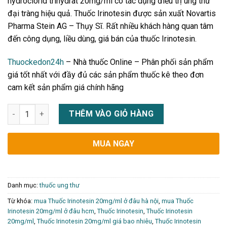
hydroclorid trihydrat 20mg/ml có tác dụng điều trị ung thư
đại tràng hiệu quả. Thuốc Irinotesin được sản xuất Novartis
Pharma Stein AG – Thụy Sĩ. Rất nhiều khách hàng quan tâm
đến công dụng, liều dùng, giá bán của thuốc Irinotesin.
Thuockedon24h
– Nhà thuốc Online – Phân phối sản phẩm
giá tốt nhất với đầy đủ các sản phẩm thuốc kê theo đơn
cam kết sản phẩm giá chính hãng
Thuốc Irinotesin 20mg/ml điều trị ung thư đại tràng giá bao nh
THÊM VÀO GIỎ HÀNG
MUA NGAY
Danh mục:
thuốc ung thư
Từ khóa:
mua Thuốc Irinotesin 20mg/ml ở đâu hà nội
,
mua Thuốc
Irinotesin 20mg/ml ở đâu hcm
,
Thuốc Irinotesin
,
Thuốc Irinotesin
20mg/ml
,
Thuốc Irinotesin 20mg/ml giá bao nhiêu
,
Thuốc Irinotesin