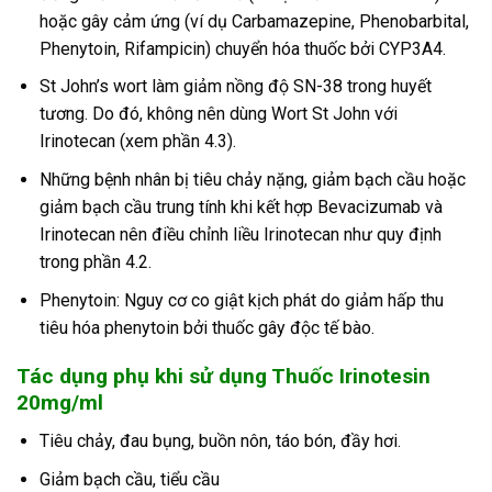
hoặc gây cảm ứng (ví dụ Carbamazepine, Phenobarbital,
Phenytoin, Rifampicin) chuyển hóa thuốc bởi CYP3A4.
St John’s wort làm giảm nồng độ SN-38 trong huyết
tương. Do đó, không nên dùng Wort St John với
Irinotecan (xem phần 4.3).
Những bệnh nhân bị tiêu chảy nặng, giảm bạch cầu hoặc
giảm bạch cầu trung tính khi kết hợp Bevacizumab và
Irinotecan nên điều chỉnh liều Irinotecan như quy định
trong phần 4.2.
Phenytoin: Nguy cơ co giật kịch phát do giảm hấp thu
tiêu hóa phenytoin bởi thuốc gây độc tế bào.
Tác dụng phụ khi sử dụng Thuốc Irinotesin
20mg/ml
Tiêu chảy, đau bụng, buồn nôn, táo bón, đầy hơi.
Giảm bạch cầu, tiểu cầu