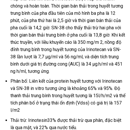
chóng và hoàn toàn. Thời gian bán thải trong huyết tương
trung bình của pha đầu tiên của mô hình ba pha là 12
phút, của pha thứ hai là 2,5 giờ và thời gian bán thải của
pha cuối là 14,2 giờ. SN-38 cho thấy thải trừ hai pha với
thời gian bán thải trung bình ở pha cuối là 13,8 giờ. Khi kết
thúc truyền, với liều khuyến cáo là 350 mg/m 2, nồng độ
đỉnh trung bình trong huyết tương của Irinotecan và SN-
38 lần lượt là 7,7 µg/ml và 56 ng/ml, và diện tích trung
bình dưới giá trị đường cong (AUC) là 34 μg.h/ml và 451
ng h/ml, tương ứng.
Phân bố: Liên kết của protein huyết tương với Irinotecan
và SN-38 in vitro tương ứng là khoảng 65% và 95%. Độ
thanh thải trung bình trong huyết tương là 15l/h/m2 và thể
tích phân bố ở trạng thái ổn định (Vdss) có giá trị là 157
l/m2
Thải trừ: Irinotesin33% được thải trừ qua phân, đặc biệt
là qua mật, và 22% qua nước tiểu.