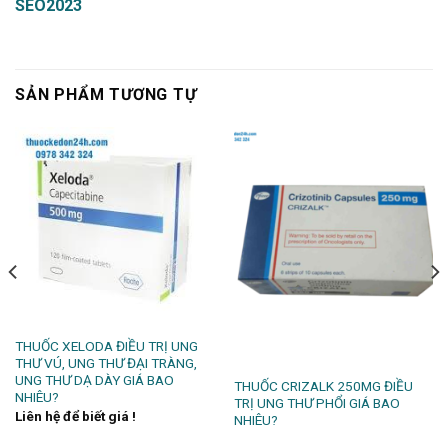
SEO2023
SẢN PHẨM TƯƠNG TỰ
THUỐC XELODA ĐIỀU TRỊ UNG
THƯ VÚ, UNG THƯ ĐẠI TRÀNG,
UNG THƯ DẠ DÀY GIÁ BAO
THUỐC CRIZALK 250MG ĐIỀU
NHIÊU?
TRỊ UNG THƯ PHỔI GIÁ BAO
Liên hệ để biết giá !
NHIÊU?