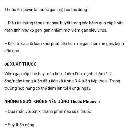
Thuốc Philpovin là thuốc gan mật có tác dụng :
– Ðiều trị chứng tăng amoniac huyết trong các bệnh gan cấp hoặc
mãn tính như xơ gan, gan nhiễm mỡ, viêm gan siêu virus.
– Điều trị các rối loạn khởi phát tiền hôn mê gan, hôn mê gan, bệnh
não gan.
ĐỀ XUẤT THUỐC
Viêm gan cấp tính hay mãn tính : Tiêm tĩnh mạnh chậm 1-2
ống/ngày trong tuần đầu tiên và trong 3-4 tuần tiếp theo . Trong
trường hợp nặng có thể tiêm lên tới 4 ống/ ngày.
NHỮNG NGƯỜI KHÔNG NÊN DÙNG Thuốc Phipovin
– Quá mẫn với bất kì thành phần nào của thuốc.
– Suy thận nặng.