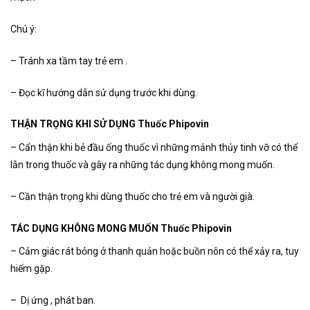
Chú ý:
– Tránh xa tầm tay trẻ em .
– Đọc kĩ hướng dẫn sử dụng trước khi dùng.
THẬN TRỌNG KHI SỬ DỤNG Thuốc Phipovin
– Cẩn thận khi bẻ đầu ống thuốc vì những mảnh thủy tinh vỡ có thể
lẫn trong thuốc và gây ra những tác dụng không mong muốn.
– Cần thận trọng khi dùng thuốc cho trẻ em và người già.
TÁC DỤNG KHÔNG MONG MUỐN Thuốc Phipovin
– Cảm giác rát bỏng ở thanh quản hoặc buồn nôn có thể xảy ra, tuy
hiếm gặp.
– Dị ứng , phát ban.