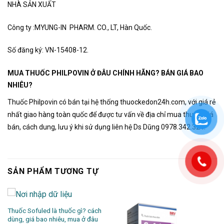
NHÀ SẢN XUẤT
Công ty :MYUNG-IN PHARM. CO., LT, Hàn Quốc.
Số đăng ký: VN-15408-12.
MUA THUỐC PHILPOVIN Ở ĐÂU CHÍNH HÃNG? BÁN GIÁ BAO
NHIÊU?
Thuốc Philpovin có bán tại hệ thống thuockedon24h.com, với giá rẻ
nhất giao hàng toàn quốc để được tư vấn về địa chỉ mua thuốc, giá
bán, cách dung, lưu ý khi sử dụng liên hệ Ds Dũng 0978.342.324.
SẢN PHẨM TƯƠNG TỰ
Thuốc Sofuled là thuốc gì? cách
dùng, giá bao nhiêu, mua ở đâu