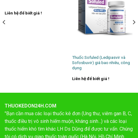
Liên hệ để biết giá !
Thuốc Sofuled (Ledipasvir và
Sofosbuvir) giá bao nhiêu, công
dụng
Liên hệ để biết giá !
THUOKEDON24H.COM
"Bạn cần mua các loại thuốc kê đơn (Ung thư, viêm gan B, C,
thuốc điều trị vô sinh hiếm muộn, kháng sinh...) và các loại
thuốc hiếm khó tìm khác LH Ds Dũng để được tư vấn. Chúng
tôi có dịch vụ giao thuốc toàn quốc (Hà Nội, Hồ Chí Minh