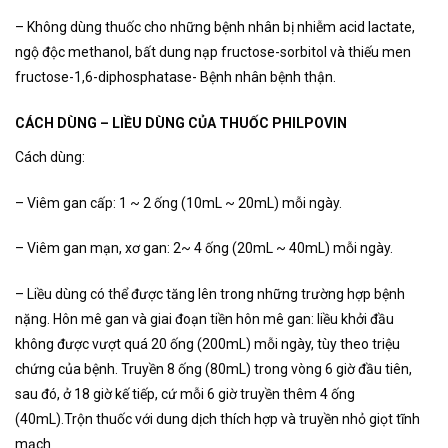
– Không dùng thuốc cho những bệnh nhân bị nhiễm acid lactate,
ngộ độc methanol, bất dung nạp fructose-sorbitol và thiếu men
fructose-1,6-diphosphatase- Bệnh nhân bệnh thận.
CÁCH DÙNG – LIỀU DÙNG CỦA THUỐC PHILPOVIN
Cách dùng:
– Viêm gan cấp: 1 ~ 2 ống (10mL ~ 20mL) mỗi ngày.
– Viêm gan mạn, xơ gan: 2~ 4 ống (20mL ~ 40mL) mỗi ngày.
– Liều dùng có thể được tăng lên trong những trường hợp bệnh
nặng. Hôn mê gan và giai đoạn tiền hôn mê gan: liều khởi đầu
không được vượt quá 20 ống (200mL) mỗi ngày, tùy theo triệu
chứng của bệnh. Truyền 8 ống (80mL) trong vòng 6 giờ đầu tiên,
sau đó, ở 18 giờ kế tiếp, cứ mỗi 6 giờ truyền thêm 4 ống
(40mL).Trộn thuốc với dung dịch thích hợp và truyền nhỏ giọt tĩnh
mạch