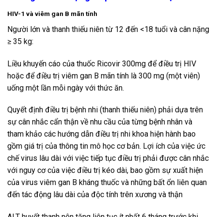
HIV-1 và viêm gan B mãn tính
Người lớn và thanh thiếu niên từ 12 đến <18 tuổi và cân nặng
≥ 35 kg:
Liều khuyến cáo của thuốc Ricovir 300mg để điều trị HIV
hoặc để điều trị viêm gan B mãn tính là 300 mg (một viên)
uống một lần mỗi ngày với thức ăn.
Quyết định điều trị bệnh nhi (thanh thiếu niên) phải dựa trên
sự cân nhắc cẩn thận về nhu cầu của từng bệnh nhân và
tham khảo các hướng dẫn điều trị nhi khoa hiện hành bao
gồm giá trị của thông tin mô học cơ bản. Lợi ích của việc ức
chế virus lâu dài với việc tiếp tục điều trị phải được cân nhắc
với nguy cơ của việc điều trị kéo dài, bao gồm sự xuất hiện
của virus viêm gan B kháng thuốc và những bất ổn liên quan
đến tác động lâu dài của độc tính trên xương và thận
ALT huyết thanh nên tăng liên tục ít nhất 6 tháng trước khi