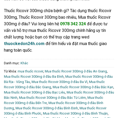
Thuốc Ricovir 300mg chữa bệnh gì? Tác dụng thuốc Ricovir
300mg, Thuốc Ricovir 300mg bao nhiêu, Mua thuốc Ricovir
300mg ở đâu? Vui long liên hệ
0978 342 324
để được tư
vấn và hỗ trợ mua thuốc Ricovir 300mg chính hãng uy tín
chất lượng. hoặc bạn có thể truy cập trang wed
thuockedon24h.com
để tìm hiểu và đặt mua thuốc giao
hang toàn quốc.
Danh mục:
Khác
Từ khóa:
mua thuốc ricovir
,
Mua thuốc Ricovir 300mg ở đâu An Giang
,
Mua thuốc Ricovir 300mg ở đâu Ba Đình
,
Mua thuốc Ricovir 300mg ở đâu
Bà Rịa - Vũng Tàu
,
Mua thuốc Ricovir 300mg ở đâu Ba Vì
,
Mua thuốc
Ricovir 300mg ở đâu Bắc Giang
,
Mua thuốc Ricovir 300mg ở đâu Bắc Kạn
,
Mua thuốc Ricovir 300mg ở đâu Bạc Liêu
,
Mua thuốc Ricovir 300mg ở đâu
Bắc Ninh
,
Mua thuốc Ricovir 300mg ở đâu Bắc Từ Liêm
,
Mua thuốc
Ricovir 300mg ở đâu Bến Tre
,
Mua thuốc Ricovir 300mg ở đâu Bình
Dương
,
Mua thuốc Ricovir 300mg ở đâu Bình Định
,
Mua thuốc Ricovir
300mg ở đâu Bình Phước
,
Mua thuốc Ricovir 300mg ở đâu Bình Thuận
,