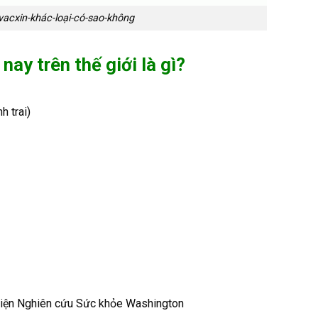
acxin-khác-loại-có-sao-không
nay trên thế giới là gì?
h trai)
Viện Nghiên cứu Sức khỏe Washington