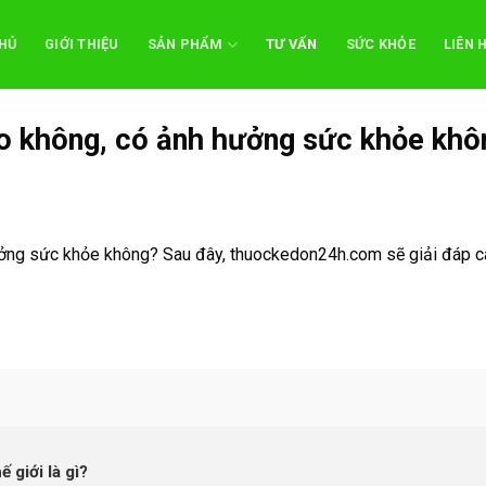
HỦ
GIỚI THIỆU
SẢN PHẨM
TƯ VẤN
SỨC KHỎE
LIÊN 
ao không, có ảnh hưởng sức khỏe khô
N
ưởng sức khỏe không? Sau đây, thuockedon24h.com sẽ giải đáp c
 giới là gì?