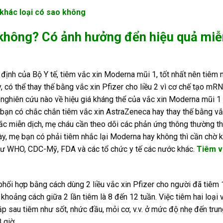
khác loại có sao không
 không? Có ảnh hưởng đển hiệu quả miễ
định của Bộ Y tế, tiêm vắc xin Moderna mũi 1, tốt nhất nên tiêm 
 có thể thay thế bằng vắc xin Pfizer cho liều 2 vì cơ chế tạo mR
ó nghiên cứu nào về hiệu giá kháng thể của vắc xin Moderna mũi 1
a bạn có chắc chắn tiêm vắc xin AstraZeneca hay thay thế bằng vắ
tắc miễn dịch, mẹ cháu cần theo dõi các phản ứng thông thường t
này, mẹ bạn có phải tiêm nhắc lại Moderna hay không thì cần chờ 
 như WHO, CDC-Mỹ, FDA và các tổ chức y tế các nước khác.
Tiêm v
phối hợp bằng cách dùng 2 liều vắc xin Pfizer cho người đã tiêm 1
hoảng cách giữa 2 lần tiêm là 8 đến 12 tuần. Việc tiêm hai loại 
 sau tiêm như sốt, nhức đầu, mỏi cơ, v.v. ở mức độ nhẹ đến trun
 giờ.