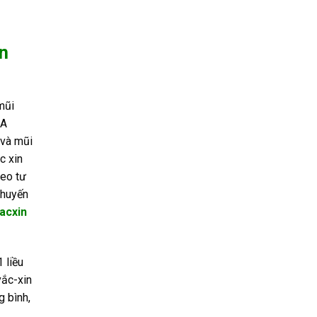
n
mũi
NA
 và mũi
c xin
heo tư
khuyến
acxin
 liều
vắc-xin
g bình,