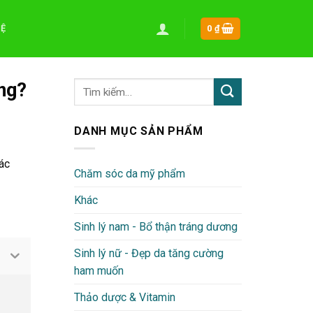
HỆ
0
₫
ng?
DANH MỤC SẢN PHẨM
ác
Chăm sóc da mỹ phẩm
Khác
Sinh lý nam - Bổ thận tráng dương
Sinh lý nữ - Đẹp da tăng cường
ham muốn
Thảo dược & Vitamin