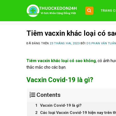
Chuyển
đến
TRANG C
nội
dung
Tiêm vacxin khác loại có s
ĐÃ ĐĂNG TRÊN
23 THÁNG HAI, 2023
BỞI
DS PHAN VĂN TUẤ
Tiêm vacxin khác loại có sao không
, có ảnh h
thắc mắc cho các bạn.
Vacxin Covid-19 là gì?
Contents
Vacxin Covid-19 là gì?
Các loại Vacxin Covid-19 hiện nay trên thế