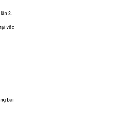
lần 2.
oại vắc
ong bài