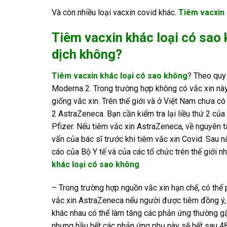
Và còn nhiều loại vacxin covid khác.
Tiêm vacxin 
Tiêm vacxin khác loại có sao
dịch không?
Tiêm vacxin khác loại có sao không
? Theo quy 
Moderna 2. Trong trường hợp không có vắc xin này,
giống vắc xin. Trên thế giới và ở Việt Nam chưa c
2 AstraZeneca. Bạn cần kiểm tra lại liều thứ 2 củ
Pfizer. Nếu tiêm vắc xin AstraZeneca, về nguyên 
vấn của bác sĩ trước khi tiêm vắc xin Covid. Sau 
cáo của Bộ Y tế và của các tổ chức trên thế giới
khác loại có sao không
– Trong trường hợp nguồn vắc xin hạn chế, có thể 
vắc xin AstraZeneca nếu người được tiêm đồng ý, k
khác nhau có thể làm tăng các phản ứng thường gặp
nhưng hầu hết các phản ứng phụ này sẽ hết sau 48