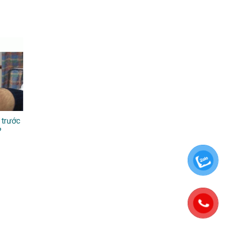
 trước
?