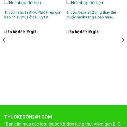
Thuốc Taficita ARV, PEP, Prep giá
Thuốc Nexataf 25mg thay thế
bao nhiêu mua ở đâu uy tín
thuốc hepbest giá bao nhiêu
Liên hệ để biết giá !
Liên hệ để biết giá !
THUOKEDON24H.COM
"Bạn cần mua các loại thuốc kê đơn (Ung thư, viêm gan B, C,