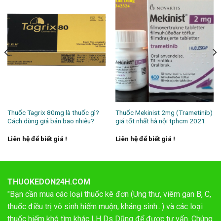
Thuốc Tagrix 80mg là thuốc gì?
Thuốc Mekinist 2mg (Trametinib)
Cách dùng giá bán bao nhiêu?
giá tốt nhất hà nội tphcm 2021
Liên hệ để biết giá !
Liên hệ để biết giá !
THUOKEDON24H.COM
"Bạn cần mua các loại thuốc kê đơn (Ung thư, viêm gan B, C,
thuốc điều trị vô sinh hiếm muộn, kháng sinh...) và các loại
thuốc hiếm khó tìm khác LH Ds Dũng để được tư vấn. Chúng