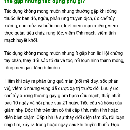
thể gặp những tác dụng phụ gì?
Tác dụng không mong muốn nhưng thường gặp khi dùng
thuốc là: ban đỏ, ngứa, phản ứng truyền dịch, ức chế tủy
xương, nôn mửa và buồn nôn, loét niêm mạc miệng, viêm
thực quản, tiêu chảy, rụng tóc, viêm tĩnh mạch, viêm tĩnh
mạch huyết khối.
Tác dụng không mong muốn nhưng ít gặp hơn là: Hội chứng
tay chân, thay đổi sắc tố da và tóc, rối loạn hình thành móng,
tăng men gan, tăng bilirubin.
Hiếm khi xảy ra phản ứng quá mẫn (nổi mề đay, sốc phản
vệ), viêm ở những vùng đã được xạ trị trước đó. Lưu ý ức
chế tủy xương thường gây giảm bạch cầu mạnh, thấp nhất
sau 10 ngày và hồi phục sau 21 ngày. Tiểu cầu và hồng cầu
giảm nhẹ. Độc tính trên tim có thể cấp tính, mãn tính hoặc
diễn biến chậm. Cấp tính là sự thay đổi điện tâm đồ, rối loạn
nhịp tim, xảy ra trong hoặc ngay sau khi truyền thuốc. Độc