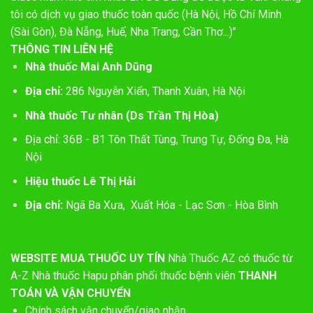
tôi có dịch vụ giao thuốc toàn quốc (Hà Nội, Hồ Chí Minh
(Sài Gòn), Đà Nẵng, Huế, Nha Trang, Cần Thơ...)"
THÔNG TIN LIÊN HỆ
Nhà thuốc Mai Anh Dũng
Địa chỉ:
286 Nguyễn Xiển, Thanh Xuân, Hà Nội
Nhà thuốc Tư nhân (Ds Trần Thị Hòa)
Địa chỉ: 36B - B1 Tôn Thất Tùng, Trung Tự, Đống Đa, Hà
Nội
Hiệu thuốc Lê Thị Hải
Địa chỉ:
Ngã Ba Xưa, Xuất Hóa - Lạc Sơn - Hòa Bình
WEBSITE MUA THUỐC UY TÍN
Nhà Thuốc AZ có thuốc từ
A-Z
Nhà thuốc Hapu phân phối thuốc bệnh viên
THANH
TOÁN VÀ VẬN CHUYỂN
Chính sách vận chuyển/giao nhận