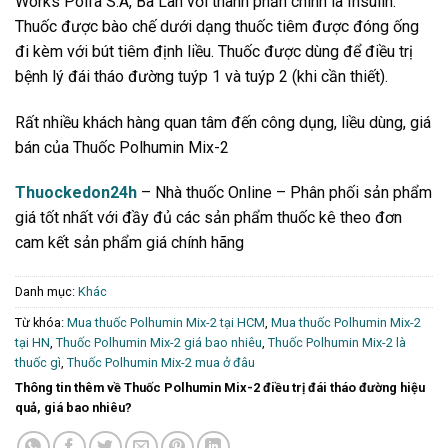
Works Polfa S.A, Ba Lan với thành phần chính là Insulin.
Thuốc được bào chế dưới dạng thuốc tiêm được đóng ống
đi kèm với bút tiêm định liều. Thuốc được dùng để điều trị
bệnh lý đái tháo đường tuýp 1 và tuýp 2 (khi cần thiết).
Rất nhiều khách hàng quan tâm đến công dụng, liều dùng, giá
bán của Thuốc
Polhumin Mix-2
Thuockedon24h
– Nhà thuốc Online – Phân phối sản phẩm
giá tốt nhất với đầy đủ các sản phẩm thuốc kê theo đơn
cam kết sản phẩm giá chính hãng
Danh mục:
Khác
Từ khóa:
Mua thuốc Polhumin Mix-2 tại HCM
,
Mua thuốc Polhumin Mix-2
tại HN
,
Thuốc Polhumin Mix-2 giá bao nhiêu
,
Thuốc Polhumin Mix-2 là
thuốc gì
,
Thuốc Polhumin Mix-2 mua ở đâu
Thông tin thêm về Thuốc Polhumin Mix-2 điều trị đái tháo đường hiệu
quả, giá bao nhiêu?