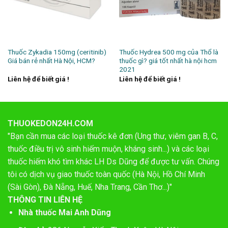
Thuốc Zykadia 150mg (ceritinib)
Thuốc Hydrea 500 mg của Thổ là
Giá bán rẻ nhất Hà Nội, HCM?
thuốc gì? giá tốt nhất hà nội hcm
2021
Liên hệ để biết giá !
Liên hệ để biết giá !
THUOKEDON24H.COM
"Bạn cần mua các loại thuốc kê đơn (Ung thư, viêm gan B, C,
thuốc điều trị vô sinh hiếm muộn, kháng sinh...) và các loại
thuốc hiếm khó tìm khác LH Ds Dũng để được tư vấn. Chúng
tôi có dịch vụ giao thuốc toàn quốc (Hà Nội, Hồ Chí Minh
(Sài Gòn), Đà Nẵng, Huế, Nha Trang, Cần Thơ...)"
THÔNG TIN LIÊN HỆ
Nhà thuốc Mai Anh Dũng