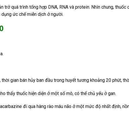
ản trở quá trình tổng hợp DNA, RNA và protein. Nhìn chung, thuốc
c dụng ức chế miễn dịch ở người.
00
a.
 thời gian bán hủy ban đầu trong huyết tương khoảng 20 phút, thờ
cho thấy thuốc hiện diện ở một số mô, có thể chủ yếu ở gan.
. Dacarbazine đi qua hàng rào máu não ở một mức độ nhất định, n