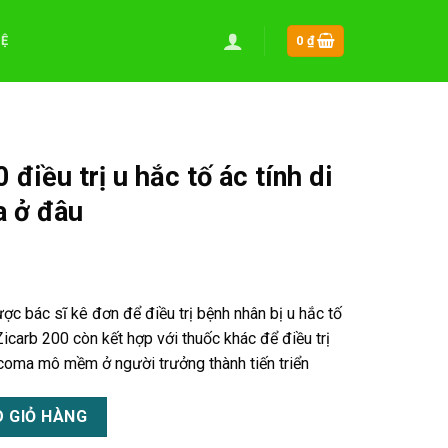
HỆ
0
₫
điều trị u hắc tố ác tính di
a ở đâu
ợc bác sĩ kê đơn để điều trị bệnh nhân bị u hắc tố
Zicarb 200 còn kết hợp với thuốc khác để điều trị
rcoma mô mềm ở người trưởng thành tiến triển
c tố ác tính di căn hiệu quả mua ở đâu số lượng
 GIỎ HÀNG