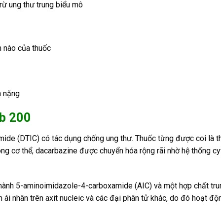
rừ ung thư trung biểu mô
n nào của thuốc
n nặng
rb 200
mide (DTIC) có tác dụng chống ung thư. Thuốc từng được coi là 
Trong cơ thể, dacarbazine được chuyển hóa rộng rãi nhờ hệ thống
ành 5-aminoimidazole-4-carboxamide (AIC) và một hợp chất trung
ái nhân trên axit nucleic và các đại phân tử khác, do đó hoạt độn