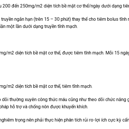
u 200 đến 250mg/m2 diện tích bề mặt cơ thể/ngày dưới dạng tiêm
ruyền ngắn hạn (trên 15 – 30 phút) thay thế cho tiêm bolus tĩnh
uần một lần dưới dạng truyền tĩnh mạch.
mg/m2 diện tích bề mặt cơ thể, được tiêm tĩnh mạch. Mỗi 15 ngày
mg/m2 diện tích bề mặt cơ thể, tiêm tĩnh mạch.
heo dõi thường xuyên công thức máu cũng như theo dõi chức năng 
pháp hỗ trợ và chống nôn được khuyến khích.
 nghiêm trọng nên phải thực hiện phân tích rủi ro-lợi ích cực kỳ c