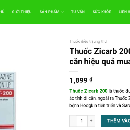
HỦ
GIỚI THIỆU
SẢN PHẨM
TƯ VẤN
SỨC KHỎE
LIÊN 
Thuốc điều trị ung thư
Thuốc Zicarb 200 
căn hiệu quả mu
1,899
₫
Thuốc Zicarb 200
là thuốc đư
ác tính di căn, ngoài ra Thuốc 
bệnh Hodgkin tiến triển và Sa
Thuốc Zicarb 200 điều trị u hắ
THÊM VÀO