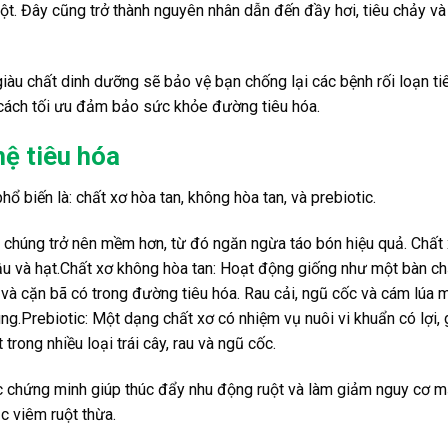
ột. Đây cũng trở thành nguyên nhân dẫn đến đầy hơi, tiêu chảy v
iàu chất dinh dưỡng sẽ bảo vệ bạn chống lại các bệnh rối loạn ti
cách tối ưu đảm bảo sức khỏe đường tiêu hóa.
hệ tiêu hóa
phổ biến là: chất xơ hòa tan, không hòa tan, và prebiotic.
n chúng trở nên mềm hơn, từ đó ngăn ngừa táo bón hiệu quả. Chất
ậu và hạt.Chất xơ không hòa tan: Hoạt động giống như một bàn ch
i và cặn bã có trong đường tiêu hóa. Rau cải, ngũ cốc và cám lúa m
g.Prebiotic: Một dạng chất xơ có nhiệm vụ nuôi vi khuẩn có lợi, 
rong nhiều loại trái cây, rau và ngũ cốc.
 chứng minh giúp thúc đẩy nhu động ruột và làm giảm nguy cơ m
ặc viêm ruột thừa.