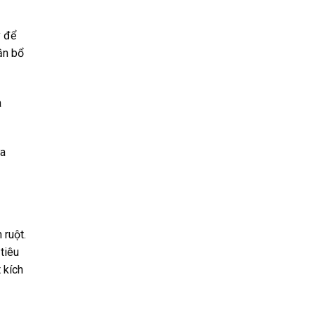
y để
cần bổ
a
ưa
 ruột.
tiêu
 kích