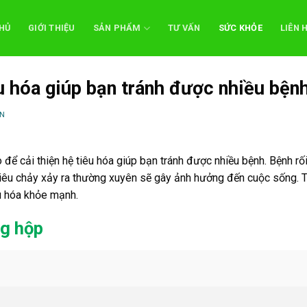
HỦ
GIỚI THIỆU
SẢN PHẨM
TƯ VẤN
SỨC KHỎE
LIÊN 
u hóa giúp bạn tránh được nhiều bện
N
 để cải thiện hệ tiêu hóa giúp bạn tránh được nhiều bệnh. Bệnh rố
 tiêu chảy xảy ra thường xuyên sẽ gây ảnh hưởng đến cuộc sống. 
êu hóa khỏe mạnh.
g hộp