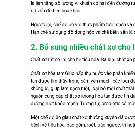
là làm tăng số lượng vi khuẩn có hại đến đường ru
số vấn đề tiêu hóa khác.
Ngược lại, chế độ ăn với thực phẩm tươi sạch và g
Hạn chế sử dụng đồ đóng hộp và chế biến sẵn là 
2. Bổ sung nhiều chất xơ cho 
Chất xơ rất có lợi cho hệ tiêu hóa. Ba loại chất xơ 
Chất xơ hòa tan: Giúp hấp thụ nước vào phân khiế
tan được tìm thấy trong cám yến mạch, các loại đ
khổng lồ, giúp làm sạch ruột, loại bỏ mọi chất thả
nguồn cung cấp chất xơ không hòa tan được tin dùn
đường ruột khỏe mạnh. Tương tự, prebiotic có mặt t
Một chế độ ăn giàu chất xơ thường xuyên đã được
bệnh về tiêu hóa, bao gồm: loét, trào ngược, trĩ ho