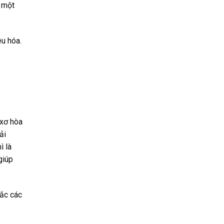
à một
êu hóa.
 xơ hòa
ải
ì là
giúp
ắc các