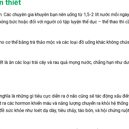
n thiết
. Các chuyên gia khuyên bạn nên uống từ 1,5-2 lít nước mỗi ngà
t nóng bức hoặc đối với người có tập luyện thể dục – thể thao thì 
ho cơ thể bằng trà thảo mộc và các loại đồ uống khác không chứ
 là ăn các loại trái cây và rau quả mọng nước, chẳng hạn như d
nghĩa là những gì tiêu cực diễn ra ở não cũng sẽ tác động xấu đến
iết ra các hormon khiến máu và năng lượng chuyển ra khỏi hệ thống 
ề sức khỏe như loét dạ dày, tiêu chảy, táo bón, và hội chứng ruột