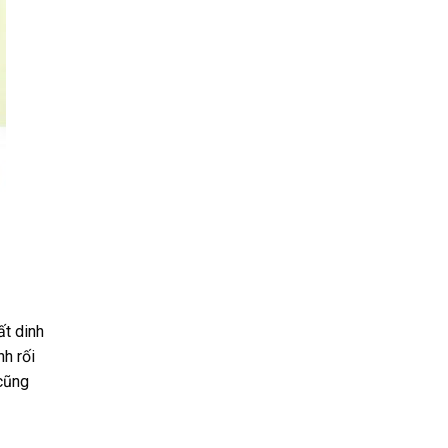
ất dinh
h rối
 cũng