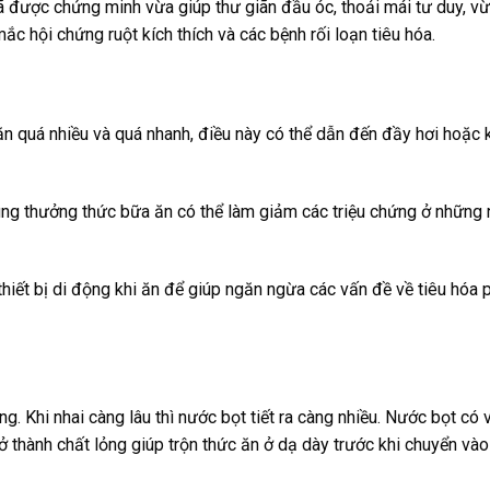
ã được chứng minh vừa giúp thư giãn đầu óc, thoải mái tư duy, v
ắc hội chứng ruột kích thích và các bệnh rối loạn tiêu hóa.
ăn quá nhiều và quá nhanh, điều này có thể dẫn đến đầy hơi hoặc 
rung thưởng thức bữa ăn có thể làm giảm các triệu chứng ở những
thiết bị di động khi ăn để giúp ngăn ngừa các vấn đề về tiêu hóa 
g. Khi nhai càng lâu thì nước bọt tiết ra càng nhiều. Nước bọt có v
ở thành chất lỏng giúp trộn thức ăn ở dạ dày trước khi chuyển vào