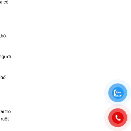
ừa có
khó
 người
phổ
ai trò
 ruột