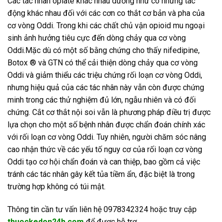
Các tác nhân opiate khác nhau dường như có những tác
động khác nhau đối với các cơn co thắt cơ bản và pha của
cơ vòng Oddi. Trong khi các chất chủ vận opioid mu ngoại
sinh ảnh hưởng tiêu cực đến dòng chảy qua cơ vòng
Oddi.Mặc dù có một số bằng chứng cho thấy nifedipine,
Botox ® và GTN có thể cải thiện dòng chảy qua cơ vòng
Oddi và giảm thiểu các triệu chứng rối loạn cơ vòng Oddi,
nhưng hiệu quả của các tác nhân này vẫn còn được chứng
minh trong các thử nghiệm đủ lớn, ngẫu nhiên và có đối
chứng. Cắt cơ thắt nội soi vẫn là phương pháp điều trị được
lựa chọn cho một số bệnh nhân được chẩn đoán chính xác
với rối loạn cơ vòng Oddi. Tuy nhiên, người chăm sóc nâng
cao nhận thức về các yếu tố nguy cơ của rối loạn cơ vòng
Oddi tạo cơ hội chẩn đoán và can thiệp, bao gồm cả việc
tránh các tác nhân gây kết tủa tiềm ẩn, đặc biệt là trong
trường hợp không có túi mật.
Thông tin cần tư vấn liên hệ 0978342324 hoặc truy cập
thuockedon24h.com
để được hỗ trợ.