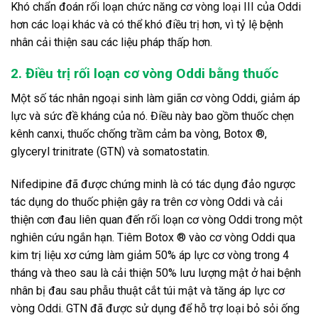
Khó chẩn đoán rối loạn chức năng cơ vòng loại III của Oddi
hơn các loại khác và có thể khó điều trị hơn, vì tỷ lệ bệnh
nhân cải thiện sau các liệu pháp thấp hơn.
2. Điều trị rối loạn cơ vòng Oddi bằng thuốc
Một số tác nhân ngoại sinh làm giãn cơ vòng Oddi, giảm áp
lực và sức đề kháng của nó. Điều này bao gồm thuốc chẹn
kênh canxi, thuốc chống trầm cảm ba vòng, Botox ®,
glyceryl trinitrate (GTN) và somatostatin.
Nifedipine đã được chứng minh là có tác dụng đảo ngược
tác dụng do thuốc phiện gây ra trên cơ vòng Oddi và cải
thiện cơn đau liên quan đến rối loạn cơ vòng Oddi trong một
nghiên cứu ngắn hạn. Tiêm Botox ® vào cơ vòng Oddi qua
kim trị liệu xơ cứng làm giảm 50% áp lực cơ vòng trong 4
tháng và theo sau là cải thiện 50% lưu lượng mật ở hai bệnh
nhân bị đau sau phẫu thuật cắt túi mật và tăng áp lực cơ
vòng Oddi. GTN đã được sử dụng để hỗ trợ loại bỏ sỏi ống