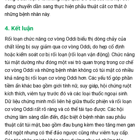
đang chuyển dần sang thực hiện phẫu thuật cắt cơ thắt ở
những bệnh nhân này.
4. Kết luận
Rối loạn chức năng cơ vòng Oddi biểu thị dòng chảy của
chất lỏng bị suy giảm qua cơ vòng Oddi, do hẹp cố định
hoặc kiểm soát cơ bị rối loạn (rối loạn vận động). Chức năng
túi mật dường như đóng một vai trò quan trọng trong cơ chế
cơ vòng Oddi và những bệnh nhân không có túi mật có nhiều
khả năng bị rối loạn cơ vòng Oddi hơn. Các yếu tố góp phần
tiềm ẩn khác bao gồm giới tính nữ, suy giáp, hội chứng ruột
kích thích, viêm tụy trước đó và các loại thuốc ngoại sinh.
Dữ liệu chứng minh mối liên hệ giữa thuốc phiện và rối loạn
cơ vòng Oddi rất rõ ràng và có thể tái tạo được. Các hội
chứng lâm sàng dẫn đến, đặc biệt ở bệnh nhân sau phẫu
thuật cắt túi mật, bao gồm đau bụng kèm theo tăng men gan
đột ngột nhưng có thể đảo ngược cũng như viêm tụy cấp.