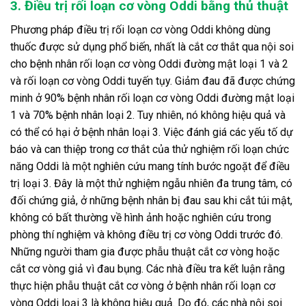
3. Điều trị rối loạn cơ vòng Oddi bằng thủ thuật
Phương pháp điều trị rối loạn cơ vòng Oddi không dùng
thuốc được sử dụng phổ biến, nhất là cắt cơ thắt qua nội soi
cho bệnh nhân rối loạn cơ vòng Oddi đường mật loại 1 và 2
và rối loạn cơ vòng Oddi tuyến tụy. Giảm đau đã được chứng
minh ở 90% bệnh nhân rối loạn cơ vòng Oddi đường mật loại
1 và 70% bệnh nhân loại 2. Tuy nhiên, nó không hiệu quả và
có thể có hại ở bệnh nhân loại 3. Việc đánh giá các yếu tố dự
báo và can thiệp trong cơ thắt của thử nghiệm rối loạn chức
năng Oddi là một nghiên cứu mang tính bước ngoặt để điều
trị loại 3. Đây là một thử nghiệm ngẫu nhiên đa trung tâm, có
đối chứng giả, ở những bệnh nhân bị đau sau khi cắt túi mật,
không có bất thường về hình ảnh hoặc nghiên cứu trong
phòng thí nghiệm và không điều trị cơ vòng Oddi trước đó.
Những người tham gia được phẫu thuật cắt cơ vòng hoặc
cắt cơ vòng giả vì đau bụng. Các nhà điều tra kết luận rằng
thực hiện phẫu thuật cắt cơ vòng ở bệnh nhân rối loạn cơ
vòng Oddi loại 3 là không hiệu quả. Do đó, các nhà nội soi