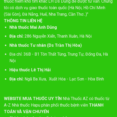
thuốc hiếm khó tìm khác LH Ds Dũng để được tư vấn. Chúng
tôi có dịch vụ giao thuốc toàn quốc (Hà Nội, Hồ Chí Minh
(Sài Gòn), Đà Nẵng, Huế, Nha Trang, Cần Thơ...)"
THÔNG TIN LIÊN HỆ
Nhà thuốc Mai Anh Dũng
Địa chỉ:
286 Nguyễn Xiển, Thanh Xuân, Hà Nội
Nhà thuốc Tư nhân (Ds Trần Thị Hòa)
Địa chỉ: 36B - B1 Tôn Thất Tùng, Trung Tự, Đống Đa, Hà
Nội
Hiệu thuốc Lê Thị Hải
Địa chỉ:
Ngã Ba Xưa, Xuất Hóa - Lạc Sơn - Hòa Bình
WEBSITE MUA THUỐC UY TÍN
Nhà Thuốc AZ có thuốc từ
A-Z
Nhà thuốc Hapu phân phối thuốc bệnh viên
THANH
TOÁN VÀ VẬN CHUYỂN