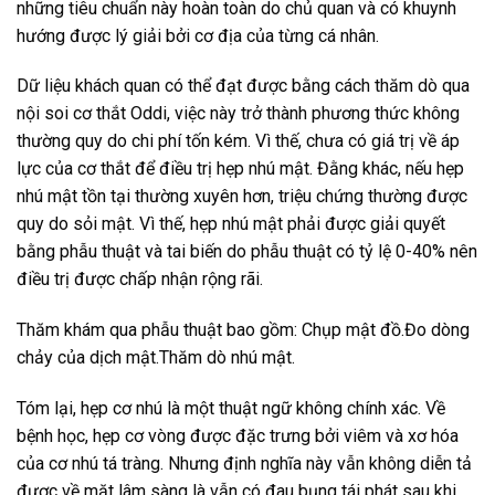
những tiêu chuẩn này hoàn toàn do chủ quan và có khuynh
hướng được lý giải bởi cơ địa của từng cá nhân.
Dữ liệu khách quan có thể đạt được bằng cách thăm dò qua
nội soi cơ thắt Oddi, việc này trở thành phương thức không
thường quy do chi phí tốn kém. Vì thế, chưa có giá trị về áp
lực của cơ thắt để điều trị hẹp nhú mật. Đằng khác, nếu hẹp
nhú mật tồn tại thường xuyên hơn, triệu chứng thường được
quy do sỏi mật. Vì thế, hẹp nhú mật phải được giải quyết
bằng phẫu thuật và tai biến do phẫu thuật có tỷ lệ 0-40% nên
điều trị được chấp nhận rộng rãi.
Thăm khám qua phẫu thuật bao gồm: Chụp mật đồ.Đo dòng
chảy của dịch mật.Thăm dò nhú mật.
Tóm lại, hẹp cơ nhú là một thuật ngữ không chính xác. Về
bệnh học, hẹp cơ vòng được đặc trưng bởi viêm và xơ hóa
của cơ nhú tá tràng. Nhưng định nghĩa này vẫn không diễn tả
được về mặt lâm sàng là vẫn có đau bụng tái phát sau khi