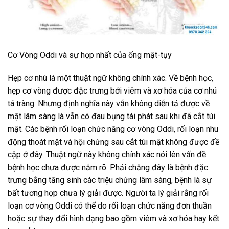
Cơ Vòng Oddi và sự hợp nhất của ống mật-tụy
Hẹp cơ nhú là một thuật ngữ không chính xác. Về bệnh học,
hẹp cơ vòng được đặc trưng bởi viêm và xơ hóa của cơ nhú
tá tràng. Nhưng định nghĩa này vẫn không diễn tả được về
mặt lâm sàng là vẫn có đau bụng tái phát sau khi đã cắt túi
mật. Các bệnh rối loạn chức năng cơ vòng Oddi, rối loạn nhu
động thoát mật và hội chứng sau cắt túi mật không được đề
cập ở đây. Thuật ngữ này không chính xác nói lên vấn đề
bệnh học chưa được nắm rõ. Phải chăng đây là bệnh đặc
trưng bằng tăng sinh các triệu chứng lâm sàng, bệnh là sự
bất tương hợp chưa lý giải được. Người ta lý giải rằng rối
loạn cơ vòng Oddi có thể do rối loạn chức năng đơn thuần
hoặc sự thay đổi hình dạng bao gồm viêm và xơ hóa hay kết