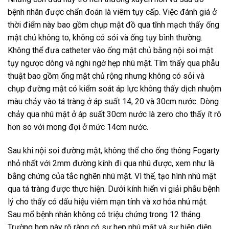
bệnh nhân được chẩn đoán là viêm tụy cấp. Việc đánh giá ở
thời điểm này bao gồm chụp mật đồ qua tĩnh mạch thấy ống
mật chủ không to, không có sỏi và ống tụy bình thường.
Không thể đưa catheter vào ống mật chủ bằng nội soi mật
tụy ngược dòng và nghi ngờ hẹp nhú mật. Tìm thấy qua phẫu
thuật bao gồm ống mật chủ rộng nhưng không có sỏi và
chụp đường mật có kiểm soát áp lực không thấy dịch nhuộm
màu chảy vào tá tràng ở áp suất 14, 20 và 30cm nước. Dòng
chảy qua nhú mật ở áp suất 30cm nước là zero cho thấy ít rõ
hơn so với mong đợi ở mức 14cm nước.
Sau khi nội soi đường mật, không thể cho ống thông Fogarty
nhỏ nhất với 2mm đường kính đi qua nhú được, xem như là
bằng chứng của tắc nghẽn nhú mật. Vì thế, tạo hình nhú mật
qua tá tràng được thực hiện. Dưới kính hiển vi giải phẫu bệnh
lý cho thấy có dấu hiệu viêm mạn tính và xơ hóa nhú mật.
Sau mổ bệnh nhân không có triệu chứng trong 12 tháng.
Trường hợp này rõ ràng có sự hẹp nhú mật và sự hiện diện