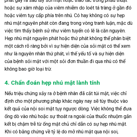
phát gây ra sau lấy sỏi mật hoặc thao tác trong phẫu thuật
hoặc sự xâm nhập của viêm nhiễm do loét tá tràng ở gần đó
hoặc viêm tụy cấp phía trên nhú. Có hay không có sự hẹp
nhú mật nguyên phát còn đang trong vòng tranh luận, mặc dù
việc tìm thấy bệnh sử như viêm tuyến có lẽ là căn nguyên.
Hẹp nhú mật nguyên phát hoặc thứ phát không thể phân biệt
một cách rõ ràng bởi vì sự hiện diện của sỏi mật có thể xem
như là nguyên nhân thứ phát, vì thế yếu tố và sự hiện diện
của bệnh sỏi mật với một sỏi đơn thuần đi qua nhú có thể
không bao giờ loại trừ.
4. Chẩn đoán hẹp nhú mật lành tính
Nếu triệu chứng xảy ra ở bệnh nhân đã cắt túi mật, việc chỉ
định cho một phương pháp khác ngày nay sẽ tùy thuộc vào
kết quả của nội soi mật tụy ngược dòng. Việc không thể đưa
ống dò vào nhú hoặc sự thoát ra ngoài của thuốc nhuộm gắn
kết bị chậm trễ từ ống mật chủ chỉ dẫn có sự hẹp nhú mật.
Khi có bằng chứng về tỷ lệ do mở nhú mật qua nội soi,