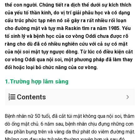
thể con người. Chúng tiết ra dịch thể dưới sự kích thích
của yếu tố thần kinh, do vị trí giải phẫu học và có dạng
cấu trúc phức tạp nên nó sẽ gây ra rất nhiều rối loạn
cho đường mật và tụy mà Raskin tìm ra năm 1985. Yếu
tố sinh lý và bệnh học của cơ vòng Oddi chưa được rõ
ràng cho dù đã có nhiều nghiên cứu với cả sự có mặt
của nội soi mật tụy ngược dòng. Từ lúc có điều kiện cắt
cơ vòng Oddi qua nội soi, một phương pháp đã làm thay
đổi hoặc loại bỏ chức năng của cơ vòng.
1.Trường hợp lâm sàng
Contents
Bệnh nhân nữ 50 tuổi, đã cắt túi mật không qua nội soi, thăm
dò ống mật chủ. 6 năm sau, bệnh nhân chịu đựng những cơn
đau phần bụng trên và vàng da thứ phát do viêm đường mật.
Những cơn đau này trở nên thường xuyên hơn và sau đó