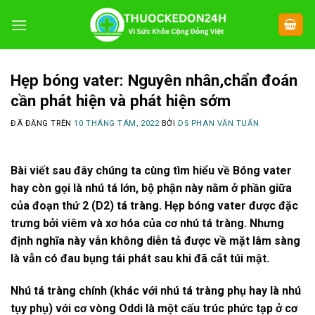
Chuyển
đến
nội
dung
Hẹp bóng vater: Nguyên nhân,chẩn đoán
cần phát hiện và phát hiện sớm
ĐÃ ĐĂNG TRÊN
10 THÁNG TÁM, 2022
BỞI
DS PHAN VĂN TUẤN
Bài viết sau đây chúng ta cùng tìm hiểu về Bóng vater
hay còn gọi là nhú tá lớn, bộ phận này nằm ở phần giữa
của đoạn thứ 2 (D2) tá tràng. Hẹp bóng vater được đặc
trưng bởi viêm và xơ hóa của cơ nhú tá tràng. Nhưng
định nghĩa này vẫn không diễn tả được về mặt lâm sàng
là vẫn có đau bụng tái phát sau khi đã cắt túi mật.
Nhú tá tràng chính (khác với nhú tá tràng phụ hay là nhú
tụy phụ) với cơ vòng Oddi là một cấu trúc phức tạp ở cơ