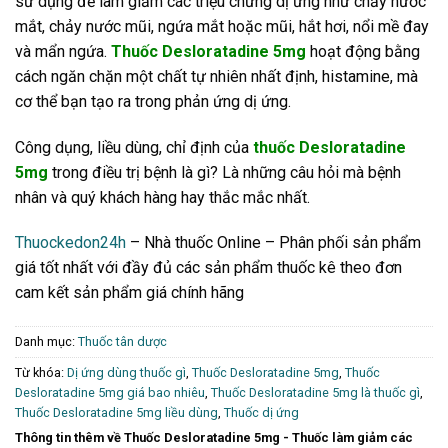
sử dụng để làm giảm các triệu chứng dị ứng như chảy nước
mắt, chảy nước mũi, ngứa mắt hoặc mũi, hắt hơi, nổi mề đay
và mẩn ngứa.
Thuốc Desloratadine 5mg
hoạt động bằng
cách ngăn chặn một chất tự nhiên nhất định, histamine, mà
cơ thể bạn tạo ra trong phản ứng dị ứng.
Công dụng, liều dùng, chỉ định của
thuốc Desloratadine
5mg
trong điều trị bệnh là gì? Là những câu hỏi mà bệnh
nhân và quý khách hàng hay thắc mắc nhất.
Thuockedon24h
– Nhà thuốc Online – Phân phối sản phẩm
giá tốt nhất với đầy đủ các sản phẩm thuốc kê theo đơn
cam kết sản phẩm giá chính hãng
Danh mục:
Thuốc tân dược
Từ khóa:
Dị ứng dùng thuốc gì
,
Thuốc Desloratadine 5mg
,
Thuốc
Desloratadine 5mg giá bao nhiêu
,
Thuốc Desloratadine 5mg là thuốc gì
,
Thuốc Desloratadine 5mg liều dùng
,
Thuốc dị ứng
Thông tin thêm về Thuốc Desloratadine 5mg - Thuốc làm giảm các