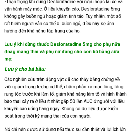
-Thận trọng khi dùng Desloratadine với rượu hoặc lái xe và
vận hành máy móc. Ở liều khuyến cáo, Desloratadine 5mg
không gây buồn ngủ hoặc giảm tỉnh táo. Tuy nhiên, một số
rất hiếm người vẫn có thể bị buồn ngủ, điều này sẽ ảnh
hưởng đến khả năng tập trung của họ.
Lưu ý khi dùng thuốc Desloratadine 5mg cho phụ nữa
đnag mang thai và phụ nữ đang cho con bú bằng sữa
mẹ:
Lưu ý cho bà bầu:
Các nghiên cứu trên động vật đã cho thấy bằng chứng về
việc giảm trọng lượng cơ thể, chậm phản xạ mọc lông, tăng
rụng tóc trước khi làm tổ, giảm khả năng làm tổ và hình thành
bào thai xảy ra ở liều ít nhất gấp 50 lần AUC ở người với liều
khuyến cáo uống hàng ngày. Không có dữ liệu được kiểm
soát trong thời kỳ mang thai của con người.
Nó chỉ nên được sử dụng nếu thực sự cần thiết và lợi ích lớn