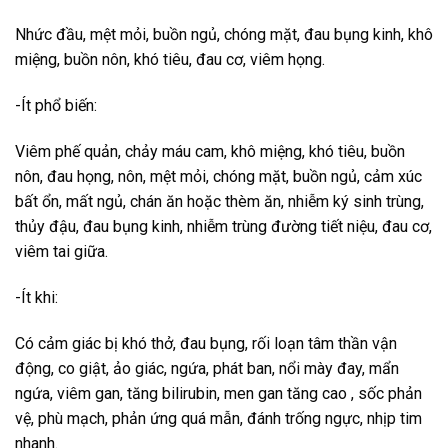
Nhức đầu, mệt mỏi, buồn ngủ, chóng mặt, đau bụng kinh, khô
miệng, buồn nôn, khó tiêu, đau cơ, viêm họng.
-Ít phổ biến:
Viêm phế quản, chảy máu cam, khô miệng, khó tiêu, buồn
nôn, đau họng, nôn, mệt mỏi, chóng mặt, buồn ngủ, cảm xúc
bất ổn, mất ngủ, chán ăn hoặc thèm ăn, nhiễm ký sinh trùng,
thủy đậu, đau bụng kinh, nhiễm trùng đường tiết niệu, đau cơ,
viêm tai giữa.
-Ít khi:
Có cảm giác bị khó thở, đau bụng, rối loạn tâm thần vận
động, co giật, ảo giác, ngứa, phát ban, nổi mày đay, mẩn
ngứa, viêm gan, tăng bilirubin, men gan tăng cao , sốc phản
vệ, phù mạch, phản ứng quá mẫn, đánh trống ngực, nhịp tim
nhanh.