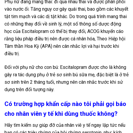
Phụ nữ đang mang thai: đi qua nhau thai và được phân phối
vào nước ối. Tăng nguy cơ gây quái thai, bao gồm các khuyết
tật tim mạch và các dị tật khác. Do trong quá trình mang thai
có những thay đổi về sinh lý, một số thông số dược động
học của Escitalopram có thể bị thay đổi, ACOG khuyến cáo
rằng liệu pháp điều trị nên được cá nhân hóa, Theo Hiệp hội
Tâm thần Hoa Kỳ (APA) nên cân nhắc lợi và hại trước khi
điều trị.
Đối với phụ nữ cho con bú: Escitalopram được cho là không
gây ra tác dụng phụ ở trẻ sơ sinh bú sữa mẹ, đặc biệt là ở trẻ
sơ sinh trên 2 tháng tuổi, nhưng nên cân nhắc trước khi sử
dụng trên đối tượng này.
Có trường hợp khẩn cấp nào tôi phải gọi báo
cho nhân viên y tế khi dùng thuốc không?
Hãy tìm kiếm sự giúp đỡ của nhân viê y tế ngay lập tức nếu
bạn có các triệu chứng của hội chứng serotonin, như: kích