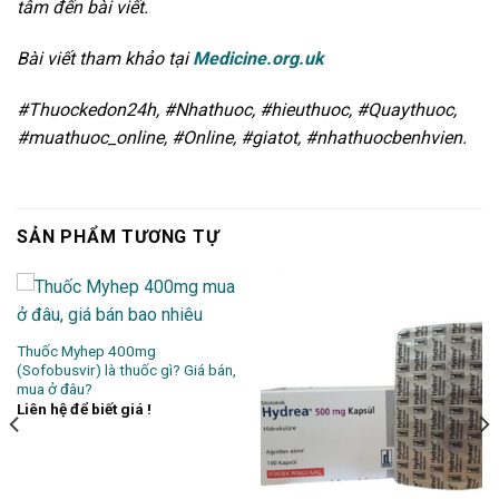
tâm đến bài viết.
Bài viết tham khảo tại
Medicine.org.uk
#Thuockedon24h, #Nhathuoc, #hieuthuoc, #Quaythuoc,
#muathuoc_online, #Online, #giatot, #nhathuocbenhvien.
SẢN PHẨM TƯƠNG TỰ
Thuốc Myhep 400mg
(Sofobusvir) là thuốc gì? Giá bán,
mua ở đâu?
Liên hệ để biết giá !