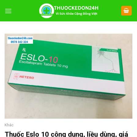
Chuyển
đến
nội
dung
Khác
Thuốc Eslo 10 công dung, liều dùng, giá