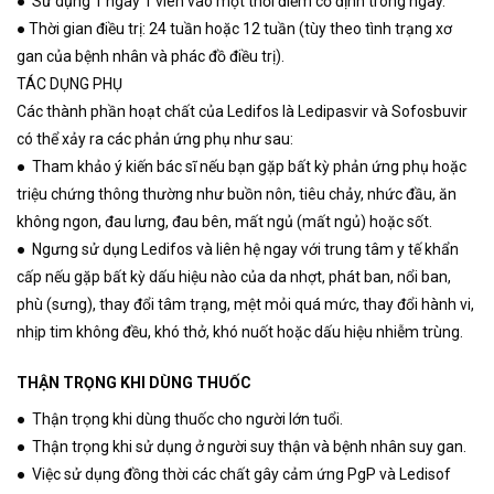
● Sử dụng 1 ngày 1 viên vào một thời điểm cố định trong ngày.
● Thời gian điều trị: 24 tuần hoặc 12 tuần (tùy theo tình trạng xơ
gan của bệnh nhân và phác đồ điều trị).
TÁC DỤNG PHỤ
Các thành phần hoạt chất của Ledifos là Ledipasvir và Sofosbuvir
có thể xảy ra các phản ứng phụ như sau:
● Tham khảo ý kiến ​​bác sĩ nếu bạn gặp bất kỳ phản ứng phụ hoặc
triệu chứng thông thường như buồn nôn, tiêu chảy, nhức đầu, ăn
không ngon, đau lưng, đau bên, mất ngủ (mất ngủ) hoặc sốt.
● Ngưng sử dụng Ledifos và liên hệ ngay với trung tâm y tế khẩn
cấp nếu gặp bất kỳ dấu hiệu nào của da nhợt, phát ban, nổi ban,
phù (sưng), thay đổi tâm trạng, mệt mỏi quá mức, thay đổi hành vi,
nhịp tim không đều, khó thở, khó nuốt hoặc dấu hiệu nhiễm trùng.
THẬN TRỌNG KHI DÙNG THUỐC
● Thận trọng khi dùng thuốc cho người lớn tuổi.
● Thận trọng khi sử dụng ở người suy thận và bệnh nhân suy gan.
● Việc sử dụng đồng thời các chất gây cảm ứng PgP và Ledisof