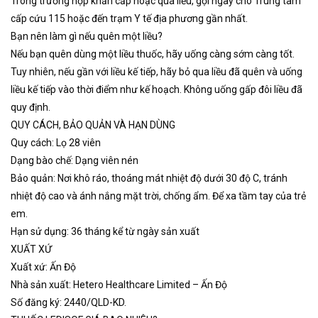
Trong trường hợp khẩn cấp hoặc quá liều, gọi ngay cho Trung tâm
cấp cứu 115 hoặc đến trạm Y tế địa phương gần nhất.
Bạn nên làm gì nếu quên một liều?
Nếu bạn quên dùng một liều thuốc, hãy uống càng sớm càng tốt.
Tuy nhiên, nếu gần với liều kế tiếp, hãy bỏ qua liều đã quên và uống
liều kế tiếp vào thời điểm như kế hoạch. Không uống gấp đôi liều đã
quy định.
QUY CÁCH, BẢO QUẢN VÀ HẠN DÙNG
Quy cách: Lọ 28 viên
Dạng bào chế: Dạng viên nén
Bảo quản: Nơi khô ráo, thoáng mát nhiệt độ dưới 30 độ C, tránh
nhiệt độ cao và ánh nắng mặt trời, chống ẩm. Để xa tầm tay của trẻ
em.
Hạn sử dụng: 36 tháng kể từ ngày sản xuất
XUẤT XỨ
Xuất xứ: Ấn Độ
Nhà sản xuất: Hetero Healthcare Limited – Ấn Độ
Số đăng ký: 2440/QLD-KD.