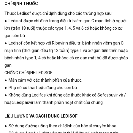
CHỈ ĐỊNH THUỐC
Thuốc Ledisof được chỉ định dùng cho các trường hợp sau:
● Ledisof được chỉ định trong điều trị viêm gan C mạn tính ở người
lớn (trên 18 tuổi) thuộc các type 1, 4, 5 và 6 có hoặc không có xơ
gan còn bù.
● Ledisof còn kết hợp với Ribavirin điều trị bệnh nhân viêm gan C
mạn tính (thời gian điều trị 12 tuần) type 1 và xơ gan tiến triển hoặc
bệnh nhân type 1, 4 có hoặc không có xơ gan mất bù đã được ghép
gan.
CHỐNG CHỈ ĐỊNH LEDISOF
● Mẫn cảm với các thành phần của thuốc.
● Phụ nữ có thai hoặc đang cho con bú.
● Không dùng Ledifos khi dùng các thuốc khác có Sofosbuvir và /
hoặc Ledipasvir làm thành phần hoạt chất của chúng.
LIỀU LƯỢNG VÀ CÁCH DÙNG LEDISOF
● Sử dụng đường uống theo chỉ định của bác sĩ chuyên khoa.