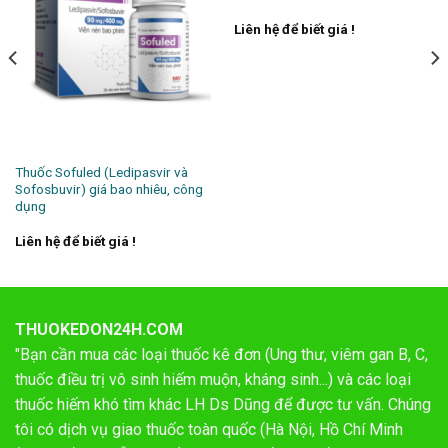
Liên hệ để biết giá !
Thuốc Sofuled (Ledipasvir và
Sofosbuvir) giá bao nhiêu, công
dụng
Liên hệ để biết giá !
THUOKEDON24H.COM
"Bạn cần mua các loại thuốc kê đơn (Ung thư, viêm gan B, C,
thuốc điều trị vô sinh hiếm muộn, kháng sinh...) và các loại
thuốc hiếm khó tìm khác LH Ds Dũng để được tư vấn. Chúng
tôi có dịch vụ giao thuốc toàn quốc (Hà Nội, Hồ Chí Minh