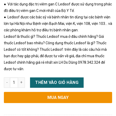
● Với tác dụng đặc trị viêm gan C Ledisof được sử dụng trong phác
đồ điều trị viêm gan C mới nhất của Bộ Y Tế.
● Ledisof được các bác sỹ và bệnh nhân tin dùng tại các bệnh viện
lớn tại Hà Nội như Bệnh viện Bạch Mai, viện K, viện 108, viện 103… và
các phòng khám hỗ trợ điều trị bệnh nhân gan.
Ledisof là thuốc gì? Thuốc Ledisof mua ở đâu chính hãng? Giá
thuốc Ledisof bao nhiêu? Công dụng thuốc Ledisof là gì? Thuốc
Ledisof có tốt không? Thuốc Ledisof: trên đây là các câu hỏi mà
bạn đọc hay gặp phải, để được tư vấn về giá, địa chỉ mua thuốc
Ledisof chính hãng giá rẻ nhất xin LH Ds Dũng 0978.342.324 để
được tư vấn.
Thuốc Ledisof là thuốc gì? Tác dụng cách dùng giá bán bao n
THÊM VÀO GIỎ HÀNG
MUA NGAY